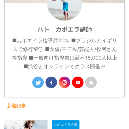
ハト カポエラ講師
■カポエイラ指導歴20年 ■ブラジルとイギリ
スで修行留学 ■女優/モデル/芸能人/役者さん
等指導 ■一般向け指導数は延べ15,000人以上
■渋谷とオンラインでクラス開催中
新着記事
カポエイラの歌