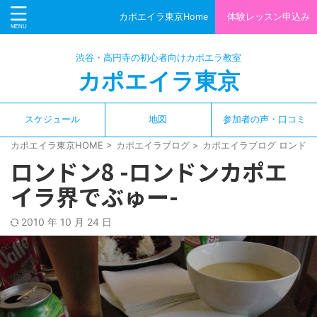
カポエイラ東京Home
体験レッスン申込み
渋谷・高円寺の初心者向けカポエラ教室
カポエイラ東京
スケジュール
地図
参加者の声・口コミ
カポエイラ東京HOME
>
カポエイラブログ
>
カポエイラブログ ロンドン
ロンドン8 -ロンドンカポエ
イラ界でぶゅー-
2010 年 10 月 24 日