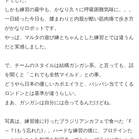
ドでした。
しかも練習の最中も、かなり久々に呼吸困難気味に。。。
一日経った今日も、腰まわりと内股が酷い筋肉痛で歩き方
がかなりロボットです。
やっぱ、マルタの遊び練とちゃんとした練習とでは違うん
だと実感しました。
で、チームのスタイルは結構ガシガシ系。と言っても、話
を聞くと「これでも全然マイルド」との事。
どうやら日本の優しいカポエイラと、バシバシ当ててくる
ロンドンとは基準が違うらしい。
まあ、ガシガシは自分には合ってるんだけどね。
写真は、練習後に行ったブラジリアンカフェで食べた「F
～？(もう忘れた)」。ハードな練習の後に、プロテインた