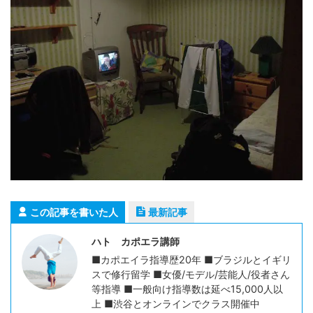
この記事を書いた人
最新記事
ハト カポエラ講師
■カポエイラ指導歴20年 ■ブラジルとイギリ
スで修行留学 ■女優/モデル/芸能人/役者さん
等指導 ■一般向け指導数は延べ15,000人以
上 ■渋谷とオンラインでクラス開催中