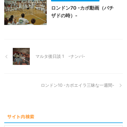
ロンドン70 -カポ動画（バチ
ザドの時）-
マルタ後日談 1 -ナンパ-
ロンドン10 -カポエイラ三昧な一週間-
サイト内検索