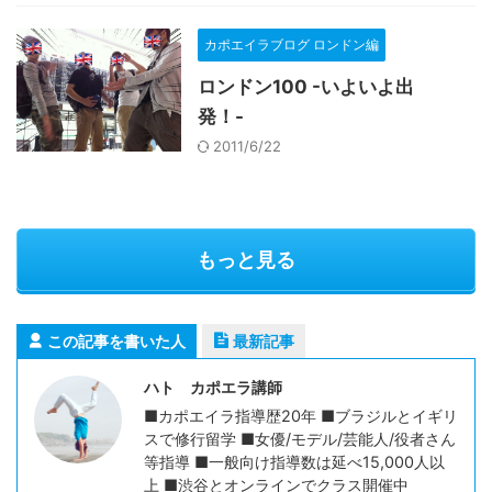
カポエイラブログ ロンドン編
ロンドン100 -いよいよ出
発！-
2011/6/22
もっと見る
この記事を書いた人
最新記事
ハト カポエラ講師
■カポエイラ指導歴20年 ■ブラジルとイギリ
スで修行留学 ■女優/モデル/芸能人/役者さん
等指導 ■一般向け指導数は延べ15,000人以
上 ■渋谷とオンラインでクラス開催中