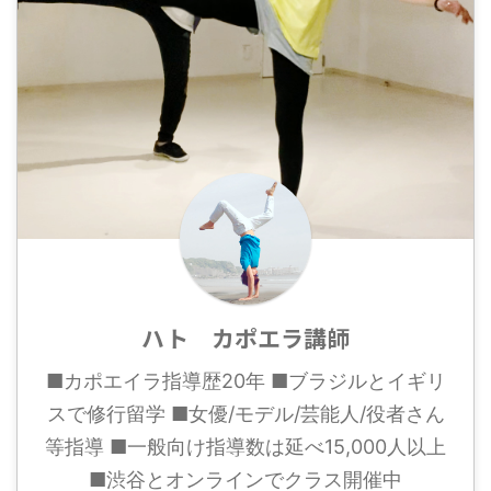
ハト カポエラ講師
■カポエイラ指導歴20年 ■ブラジルとイギリ
スで修行留学 ■女優/モデル/芸能人/役者さん
等指導 ■一般向け指導数は延べ15,000人以上
■渋谷とオンラインでクラス開催中