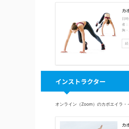
カ
日時
者：
胸・
続
インストラクター
オンライン（Zoom）のカポエイラ
カ