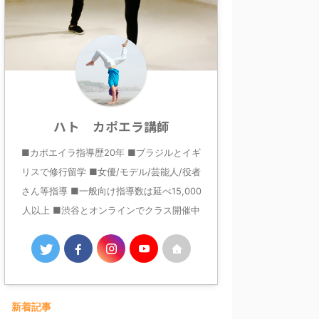
ハト カポエラ講師
■カポエイラ指導歴20年 ■ブラジルとイギ
リスで修行留学 ■女優/モデル/芸能人/役者
さん等指導 ■一般向け指導数は延べ15,000
人以上 ■渋谷とオンラインでクラス開催中
新着記事