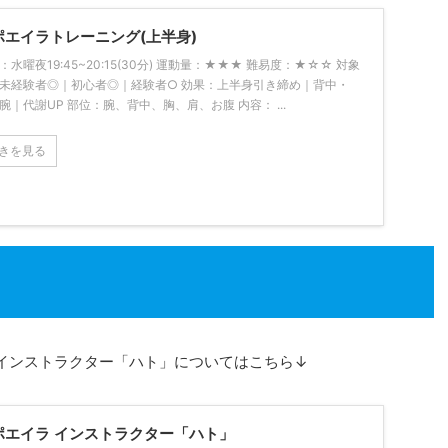
ポエイラトレーニング(上半身)
：水曜夜19:45~20:15(30分) 運動量：★★★ 難易度：★☆☆ 対象
未経験者◎｜初心者◎｜経験者○ 効果：上半身引き締め｜背中・
腕｜代謝UP 部位：腕、背中、胸、肩、お腹 内容： ...
きを見る
・インストラクター「ハト」についてはこちら↓
ポエイラ インストラクター「ハト」