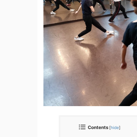
Contents
[
hide
]