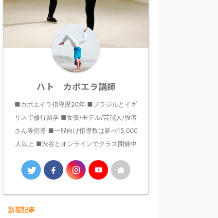
ハト カポエラ講師
■カポエイラ指導歴20年 ■ブラジルとイギ
リスで修行留学 ■女優/モデル/芸能人/役者
さん等指導 ■一般向け指導数は延べ15,000
人以上 ■渋谷とオンラインでクラス開催中
新着記事