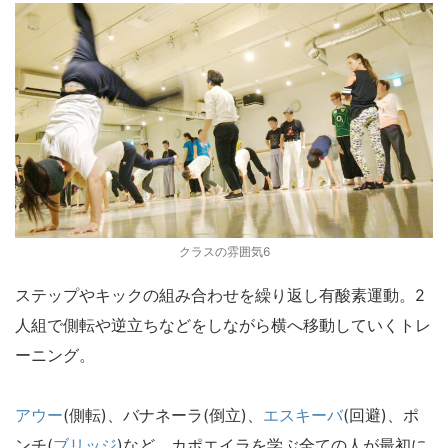
クラスの雰囲気6
ステップやキックの組み合わせを繰り返し有酸素運動。2
人組で側転や逆立ちなどをしながら横へ移動していくトレ
ーニング。
アウー
(側転)、バナネーラ(倒立)、
エスキーバ
(回避)、ポ
ンチ(
ブリッジ
)など、カポエイラを学ぶ全ての人が最初に