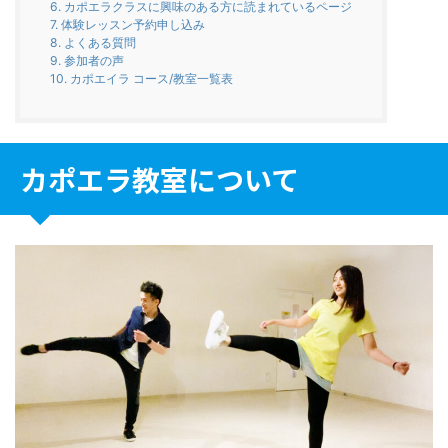
6.
カポエラクラスに興味のある方に読まれているページ
7.
体験レッスン予約申し込み
8.
よくある質問
9.
参加者の声
10.
カポエイラ コース/教室一覧表
カポエラ教室について