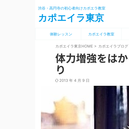
渋谷・高円寺の初心者向けカポエラ教室
カポエイラ東京
体験レッスン
カポエイラ教室
カポエイラ東京HOME
>
カポエイラブログ
体力増強をはか
り
2013 年 4 月 9 日