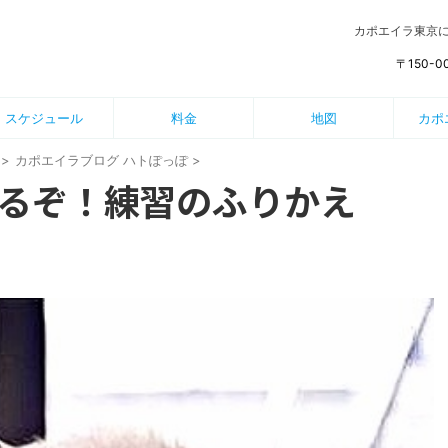
カポエイラ東京
〒150-
スケジュール
料金
地図
カポ
>
カポエイラブログ ハトぽっぽ
>
るぞ！練習のふりかえ