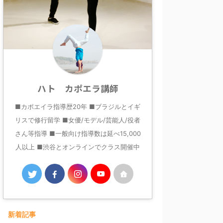
ハト カポエラ講師
■カポエイラ指導歴20年 ■ブラジルとイギ
リスで修行留学 ■女優/モデル/芸能人/役者
さん等指導 ■一般向け指導数は延べ15,000
人以上 ■渋谷とオンラインでクラス開催中
新着記事