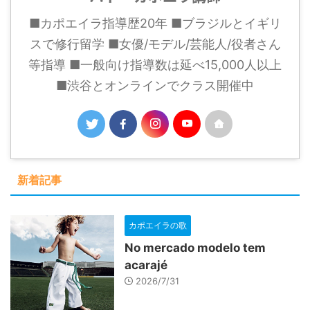
■カポエイラ指導歴20年 ■ブラジルとイギリ
スで修行留学 ■女優/モデル/芸能人/役者さん
等指導 ■一般向け指導数は延べ15,000人以上
■渋谷とオンラインでクラス開催中
新着記事
カポエイラの歌
No mercado modelo tem
acarajé
2026/7/31