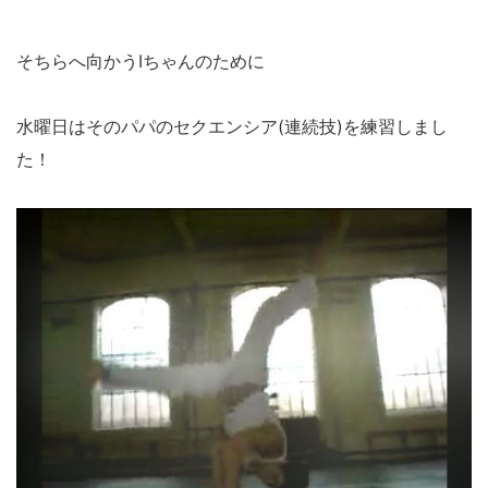
そちらへ向かうIちゃんのために
水曜日はそのパパのセクエンシア(連続技)を練習しまし
た！