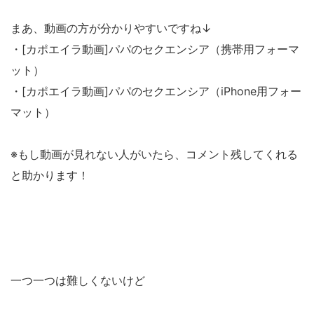
まあ、動画の方が分かりやすいですね↓
・[カポエイラ動画]パパのセクエンシア（携帯用フォーマ
ット）
・[カポエイラ動画]パパのセクエンシア（iPhone用フォー
マット）
※もし動画が見れない人がいたら、コメント残してくれる
と助かります！
一つ一つは難しくないけど