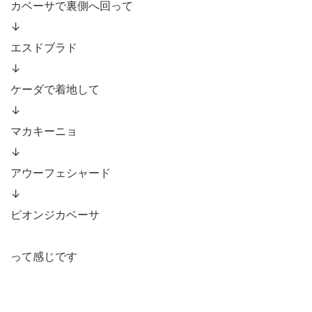
カベーサで裏側へ回って
↓
エスドブラド
↓
ケーダで着地して
↓
マカキーニョ
↓
アウーフェシャード
↓
ピオンジカベーサ
って感じです