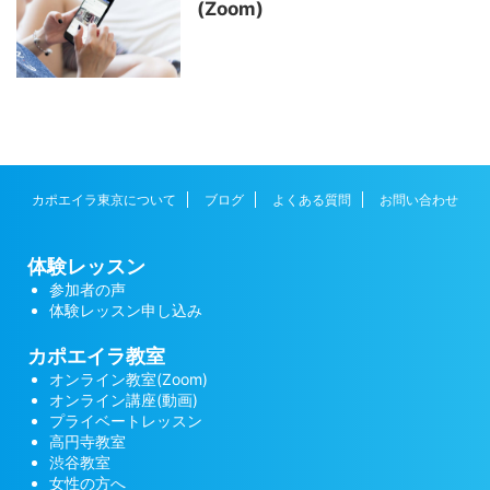
(Zoom)
カポエイラ東京について
ブログ
よくある質問
お問い合わせ
体験レッスン
参加者の声
体験レッスン申し込み
カポエイラ教室
オンライン教室(Zoom)
オンライン講座(動画)
プライベートレッスン
高円寺教室
渋谷教室
女性の方へ