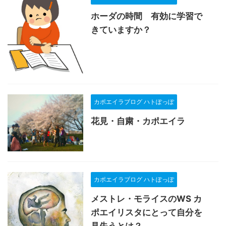
ホーダの時間 有効に学習で
きていますか？
カポエイラブログ ハトぽっぽ
花見・自粛・カポエイラ
カポエイラブログ ハトぽっぽ
メストレ・モライスのWS カ
ポエイリスタにとって自分を
見失うとは？