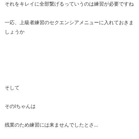
それをキレイに全部繋げるっていうのは練習が必要ですね
一応、上級者練習のセクエンシアメニューに入れておきま
しょうか
そして
そのIちゃんは
残業のため練習には来ませんでしたとさ…