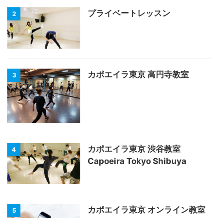
プライベートレッスン
2
カポエイラ東京 高円寺教室
3
カポエイラ東京 渋谷教室
4
Capoeira Tokyo Shibuya
カポエイラ東京 オンライン教室
5