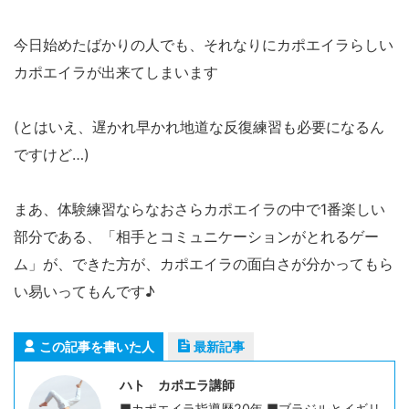
今日始めたばかりの人でも、それなりにカポエイラらしい
カポエイラが出来てしまいます
(とはいえ、遅かれ早かれ地道な反復練習も必要になるん
ですけど…)
まあ、体験練習ならなおさらカポエイラの中で1番楽しい
部分である、「相手とコミュニケーションがとれるゲー
ム」が、できた方が、カポエイラの面白さが分かってもら
い易いってもんです♪
この記事を書いた人
最新記事
ハト カポエラ講師
■カポエイラ指導歴20年 ■ブラジルとイギリ