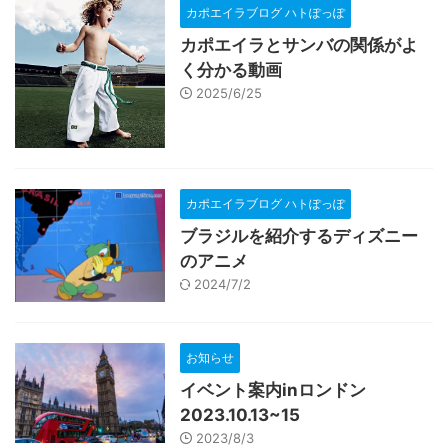
カポエイラブログ ハトぽっぽ
カポエイラとサンバの関係がよ
く分かる動画
2025/6/25
カポエイラブログ ハトぽっぽ
ブラジルを紹介するディズニー
のアニメ
2024/7/2
お知らせ
イベント案内inロンドン
2023.10.13~15
2023/8/3