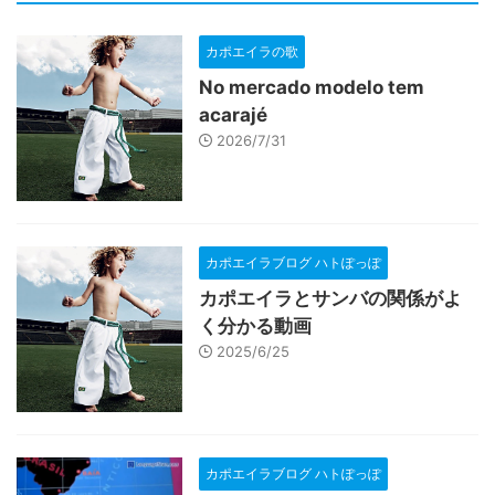
カポエイラの歌
No mercado modelo tem
acarajé
2026/7/31
カポエイラブログ ハトぽっぽ
カポエイラとサンバの関係がよ
く分かる動画
2025/6/25
カポエイラブログ ハトぽっぽ