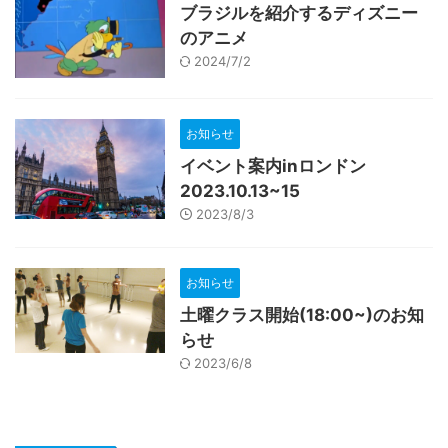
ブラジルを紹介するディズニー
のアニメ
2024/7/2
お知らせ
イベント案内inロンドン
2023.10.13~15
2023/8/3
お知らせ
土曜クラス開始(18:00~)のお知
らせ
2023/6/8