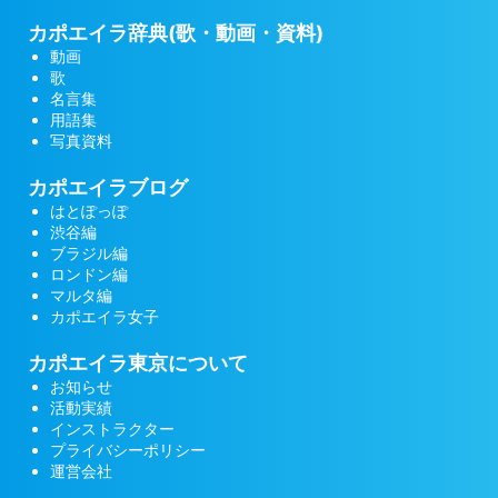
カポエイラ辞典(歌・動画・資料)
動画
歌
名言集
用語集
写真資料
カポエイラブログ
はとぽっぽ
渋谷編
ブラジル編
ロンドン編
マルタ編
カポエイラ女子
カポエイラ東京について
お知らせ
活動実績
インストラクター
プライバシーポリシー
運営会社