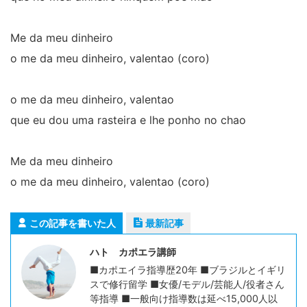
Me da meu dinheiro
o me da meu dinheiro, valentao (coro)
o me da meu dinheiro, valentao
que eu dou uma rasteira e lhe ponho no chao
Me da meu dinheiro
o me da meu dinheiro, valentao (coro)
この記事を書いた人
最新記事
ハト カポエラ講師
■カポエイラ指導歴20年 ■ブラジルとイギリ
スで修行留学 ■女優/モデル/芸能人/役者さん
等指導 ■一般向け指導数は延べ15,000人以