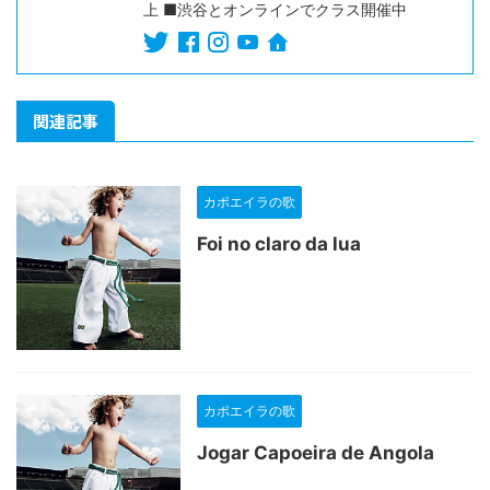
上 ■渋谷とオンラインでクラス開催中
関連記事
カポエイラの歌
Foi no claro da lua
カポエイラの歌
Jogar Capoeira de Angola