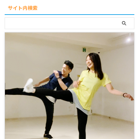
サイト内検索