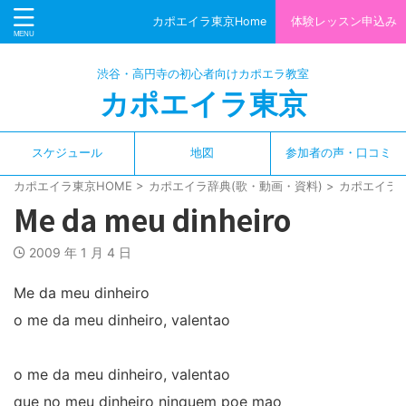
カポエイラ東京Home
体験レッスン申込み
渋谷・高円寺の初心者向けカポエラ教室
カポエイラ東京
スケジュール
地図
参加者の声・口コミ
カポエイラ東京HOME
>
カポエイラ辞典(歌・動画・資料)
>
カポエイラ
Me da meu dinheiro
2009 年 1 月 4 日
Me da meu dinheiro
o me da meu dinheiro, valentao
o me da meu dinheiro, valentao
que no meu dinheiro ninquem poe mao