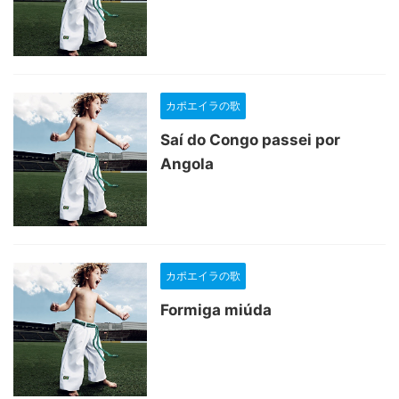
カポエイラの歌
Saí do Congo passei por
Angola
カポエイラの歌
Formiga miúda