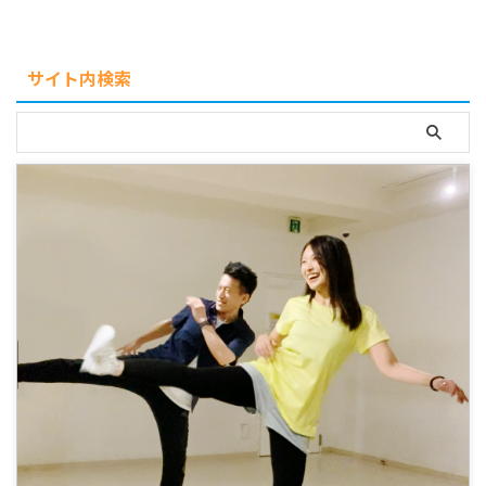
サイト内検索