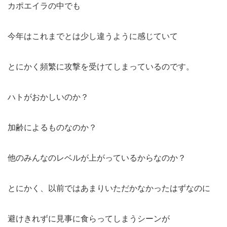
カポエイラの中でも
今年はこれまでとは少し違うように感じていて
とにかく頻繁に攻撃を受けてしまっているのです。
ハトがおかしいのか？
加齢によるものなのか？
他のみんなのレベルが上がっているからなのか？
とにかく、以前ではあまりいただかなかったはずなのに
避けきれずに見事に食らってしまうシーンが