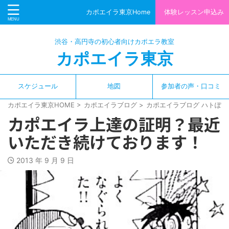
カポエイラ東京Home
体験レッスン申込み
渋谷・高円寺の初心者向けカポエラ教室
カポエイラ東京
スケジュール
地図
参加者の声・口コミ
カポエイラ東京HOME
>
カポエイラブログ
>
カポエイラブログ ハトぽっ
カポエイラ上達の証明？最近
いただき続けております！
2013 年 9 月 9 日