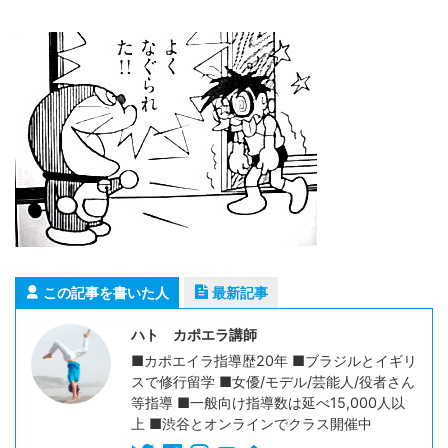
この記事を書いた人
最新記事
ハト カポエラ講師
■カポエイラ指導歴20年 ■ブラジルとイギリ
スで修行留学 ■女優/モデル/芸能人/役者さん
等指導 ■一般向け指導数は延べ15,000人以
上 ■渋谷とオンラインでクラス開催中