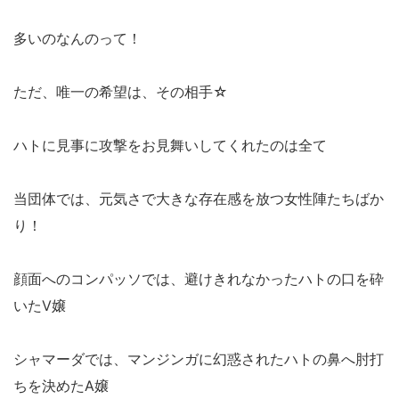
多いのなんのって！
ただ、唯一の希望は、その相手☆
ハトに見事に攻撃をお見舞いしてくれたのは全て
当団体では、元気さで大きな存在感を放つ女性陣たちばか
り！
顔面へのコンパッソでは、避けきれなかったハトの口を砕
いたV嬢
シャマーダでは、マンジンガに幻惑されたハトの鼻へ肘打
ちを決めたA嬢