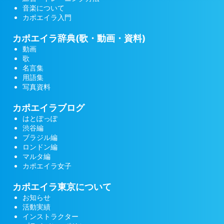
音楽について
カポエイラ入門
カポエイラ辞典(歌・動画・資料)
動画
歌
名言集
用語集
写真資料
カポエイラブログ
はとぽっぽ
渋谷編
ブラジル編
ロンドン編
マルタ編
カポエイラ女子
カポエイラ東京について
お知らせ
活動実績
インストラクター