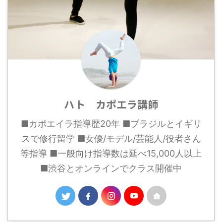
ハト カポエラ講師
■カポエイラ指導歴20年 ■ブラジルとイギリ
スで修行留学 ■女優/モデル/芸能人/役者さん
等指導 ■一般向け指導数は延べ15,000人以上
■渋谷とオンラインでクラス開催中