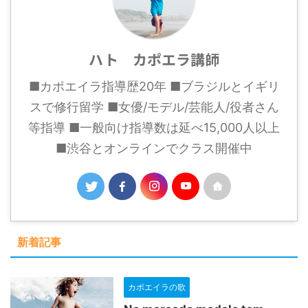
ハト カポエラ講師
■カポエイラ指導歴20年 ■ブラジルとイギリ
スで修行留学 ■女優/モデル/芸能人/役者さん
等指導 ■一般向け指導数は延べ15,000人以上
■渋谷とオンラインでクラス開催中
新着記事
カポエイラの歌