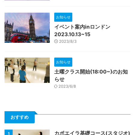
お知らせ
イベント案内inロンドン
2023.10.13~15
2023/8/3
お知らせ
土曜クラス開始(18:00~)のお知
らせ
2023/6/8
おすすめ
カポエイラ基礎コース(スタジオ)
1