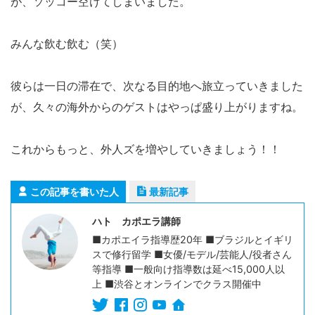
が、ソッコー空けてしまいました。
みんな飲む飲む（笑）
彼らは一日の滞在で、次なる目的地へ旅立っていきました
が、久々の海外からのゲストはやっぱ盛り上がりますね。
これからもっと、外人ズを増やしていきましょう！！
この記事を書いた人
最新記事
ハト カポエラ講師
■カポエイラ指導歴20年 ■ブラジルとイギリ
スで修行留学 ■女優/モデル/芸能人/役者さん
等指導 ■一般向け指導数は延べ15,000人以
上 ■渋谷とオンラインでクラス開催中