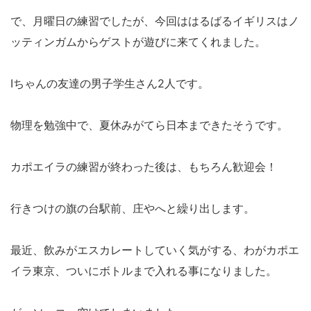
で、月曜日の練習でしたが、今回ははるばるイギリスはノ
ッティンガムからゲストが遊びに来てくれました。
Iちゃんの友達の男子学生さん2人です。
物理を勉強中で、夏休みがてら日本まできたそうです。
カポエイラの練習が終わった後は、もちろん歓迎会！
行きつけの旗の台駅前、庄やへと繰り出します。
最近、飲みがエスカレートしていく気がする、わがカポエ
イラ東京、ついにボトルまで入れる事になりました。