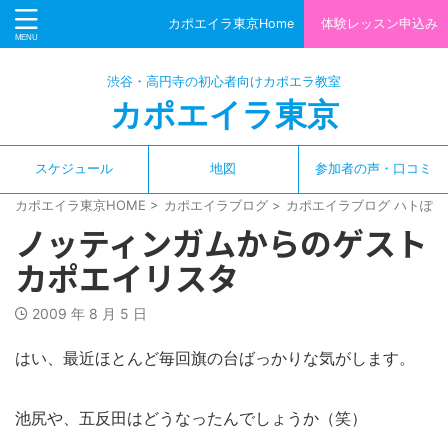
カポエイラ東京Home
体験レッスン申込み
渋谷・高円寺の初心者向けカポエラ教室
カポエイラ東京
スケジュール
地図
参加者の声・口コミ
カポエイラ東京HOME
>
カポエイラブログ
>
カポエイラブログ ハトぽっ
ノッティンガムからのゲスト
カポエイリスタ
2009 年 8 月 5 日
はい、最近ほとんど毎回旗の台ばっかりな気がします。
池尻や、五反田はどうなったんでしょうか（笑）