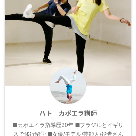
ハト カポエラ講師
■カポエイラ指導歴20年 ■ブラジルとイギリ
スで修行留学 ■女優/モデル/芸能人/役者さん