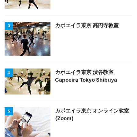
カポエイラ東京 高円寺教室
3
カポエイラ東京 渋谷教室
4
Capoeira Tokyo Shibuya
カポエイラ東京 オンライン教室
5
(Zoom)