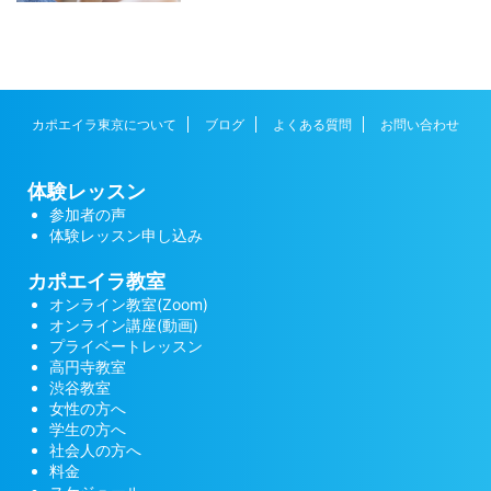
カポエイラ東京について
ブログ
よくある質問
お問い合わせ
体験レッスン
参加者の声
体験レッスン申し込み
カポエイラ教室
オンライン教室(Zoom)
オンライン講座(動画)
プライベートレッスン
高円寺教室
渋谷教室
女性の方へ
学生の方へ
社会人の方へ
料金