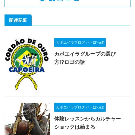
関連記事
カポエイラブログ ハトぽっぽ
カポエイラグループの選び
方!?ロゴの話
カポエイラブログ ハトぽっぽ
体験レッスンからカルチャー
ショックは始まる