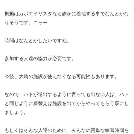
振動はカポエイリスタなら静かに着地する事でなんとかな
りそうです。ニャー
時間はなんとかしたいですね。
参加する人達の協力が必要です。
今後、大崎の施設が使えなくなる可能性もあります。
なので、ハトが退出するように言っても出ない人は、ハト
と同じように着替えは施設を出てからやってもらう事にし
ましょう。
もしくはそんな人達のために、みんなの貴重な練習時間を