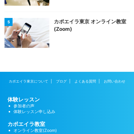
カポエイラ東京 オンライン教室
5
(Zoom)
カポエイラ東京について
ブログ
よくある質問
お問い合わせ
体験レッスン
参加者の声
体験レッスン申し込み
カポエイラ教室
オンライン教室(Zoom)