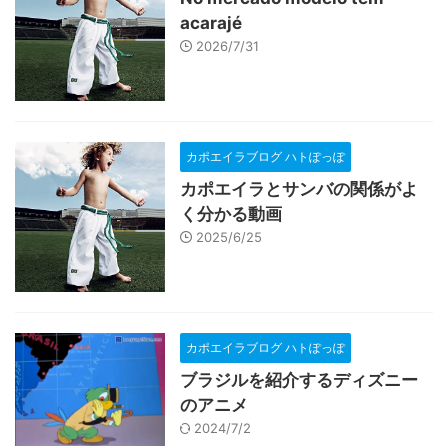
acarajé
2026/7/31
カポエイラブログ ハトぽっぽ
カポエイラとサンバの関係がよ
く分かる動画
2025/6/25
カポエイラブログ ハトぽっぽ
ブラジルを紹介するディズニー
のアニメ
2024/7/2