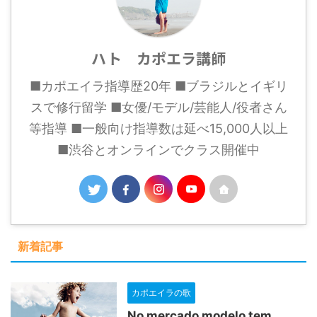
ハト カポエラ講師
■カポエイラ指導歴20年 ■ブラジルとイギリ
スで修行留学 ■女優/モデル/芸能人/役者さん
等指導 ■一般向け指導数は延べ15,000人以上
■渋谷とオンラインでクラス開催中
新着記事
カポエイラの歌
No mercado modelo tem