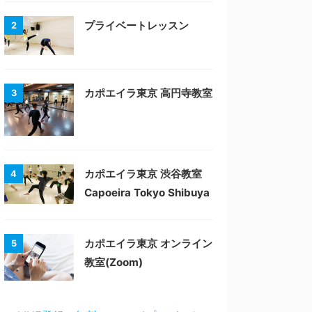
プライベートレッスン
2
カポエイラ東京 高円寺教室
3
カポエイラ東京 渋谷教室
4
Capoeira Tokyo Shibuya
カポエイラ東京 オンライン
5
教室(Zoom)