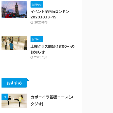
お知らせ
イベント案内inロンドン
2023.10.13~15
2023/8/3
お知らせ
土曜クラス開始(18:00~)の
お知らせ
2023/6/8
おすすめ
カポエイラ基礎コース(ス
1
タジオ)