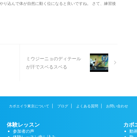
やり込んで体が自然に動く位になると良いですね。 さて、練習後
.
ミウジーニョのディテール
が汗でスベるスベる
カポエイラ東京について
ブログ
よくある質問
お問い合わせ
体験レッスン
カポ
参加者の声
動
体験レッスン申し込み
歌