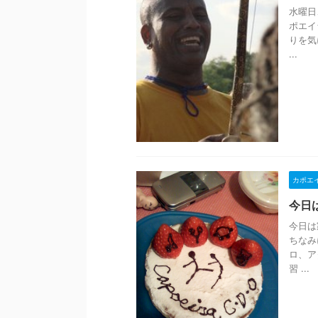
水曜日
ポエイ
りを気
...
カポエ
今日
今日は
ちなみ
ロ、ア
習 ...