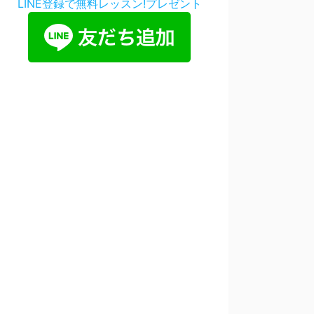
LINE登録で無料レッスン!プレゼント