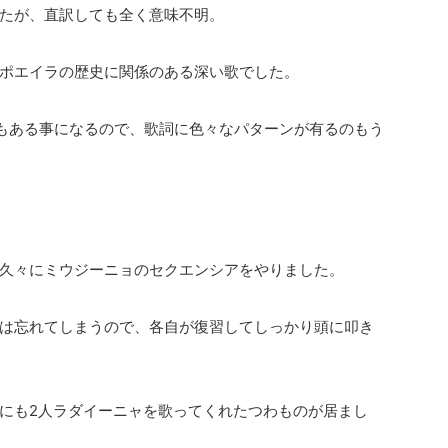
たが、直訳しても全く意味不明。
ポエイラの歴史に関係のある深い歌でした。
性もある事になるので、歌詞に色々なパターンが有るのもう
久々にミウジーニョのセクエンシアをやりました。
は忘れてしまうので、各自が復習してしっかり頭に叩き
にも2人ラダイーニャを歌ってくれたつわものが居まし