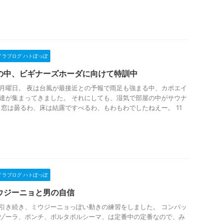
イラブログ ハトぽっぽ
の中、ビギナーズホーダに向けて特訓中
月曜日。 夜は台風が最接近との予報で雨足も強まる中、カポエイ
達が集まってきました。 それにしても、湿気で部屋の中がサウナ
 窓は曇るわ、床は結露ですべるわ、もわもわでしたねえー。 11
イラブログ ハトぽっぽ
ウジーニョと男の自信
引き続き、ミウジーニョっぽい動きの練習をしました。 コンパッ
ゾーラ、ポンチ、ボルタポルシーマ、は定番中の定番なので、み