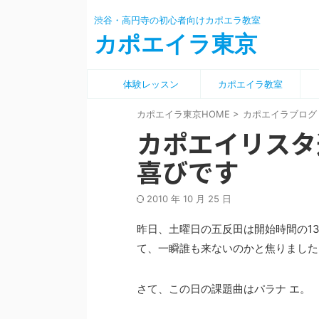
渋谷・高円寺の初心者向けカポエラ教室
カポエイラ東京
体験レッスン
カポエイラ教室
カポエイラ東京HOME
>
カポエイラブログ
カポエイリスタ
喜びです
2010 年 10 月 25 日
昨日、土曜日の五反田は開始時間の13
て、一瞬誰も来ないのかと焦りました(
さて、この日の課題曲はパラナ エ。