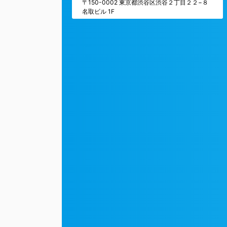
〒150-0002 東京都渋谷区渋谷２丁目２２−８
名取ビル 1F