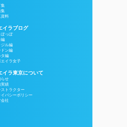
言集
語集
真資料
エイラブログ
とぽっぽ
谷編
ラジル編
ンドン編
ルタ編
ポエイラ女子
エイラ東京について
知らせ
動実績
ンストラクター
ライバシーポリシー
営会社