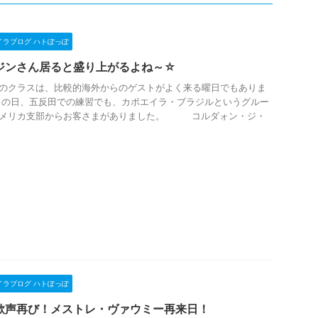
イラブログ ハトぽっぽ
ジンさん居ると盛り上がるよね～☆
のクラスは、比較的海外からのゲストがよく来る曜日でもありま
この日、五反田での練習でも、カポエイラ・ブラジルというグルー
アメリカ支部からお客さまがありました。 コルダォン・ジ・
イラブログ ハトぽっぽ
歌声再び！メストレ・ヴァウミー再来日！