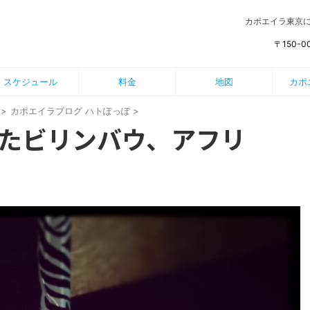
カポエイラ東京
〒150-
スケジュール
料金
地図
カポ
>
カポエイラブログ ハトぽっぽ
>
たビリンバウ、アフリ