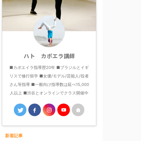
ハト カポエラ講師
■カポエイラ指導歴20年 ■ブラジルとイギ
リスで修行留学 ■女優/モデル/芸能人/役者
さん等指導 ■一般向け指導数は延べ15,000
人以上 ■渋谷とオンラインでクラス開催中
新着記事