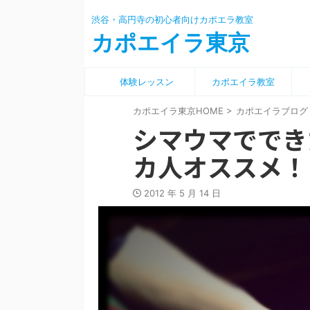
渋谷・高円寺の初心者向けカポエラ教室
カポエイラ東京
体験レッスン
カポエイラ教室
カポエイラ東京HOME
>
カポエイラブログ
シマウマででき
カ人オススメ！
2012 年 5 月 14 日