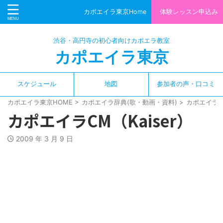
カポエイラ東京Home
体験レッスン申込み
渋谷・高円寺の初心者向けカポエラ教室
カポエイラ東京
スケジュール
地図
参加者の声・口コミ
カポエイラ東京HOME
>
カポエイラ辞典(歌・動画・資料)
>
カポエイラ
カポエイラCM（Kaiser）
2009 年 3 月 9 日