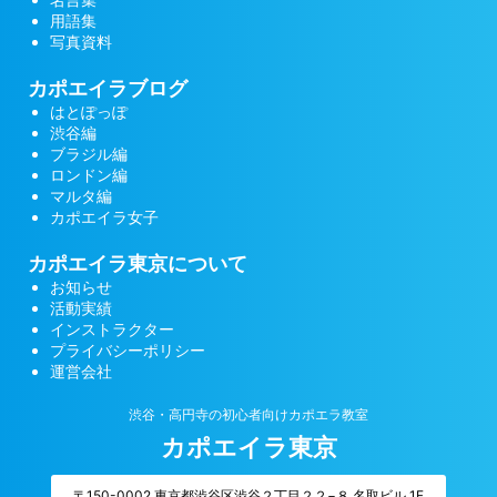
用語集
写真資料
カポエイラブログ
はとぽっぽ
渋谷編
ブラジル編
ロンドン編
マルタ編
カポエイラ女子
カポエイラ東京について
お知らせ
活動実績
インストラクター
プライバシーポリシー
運営会社
渋谷・高円寺の初心者向けカポエラ教室
カポエイラ東京
〒150-0002 東京都渋谷区渋谷２丁目２２−８ 名取ビル 1F