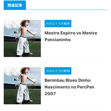
関連記事
カポエイラの動画
Mestre Espirro vs Mestre
Poncianinho
カポエイラの動画
Berimbau Blues Dinho
Nascimento no PercPan
2007