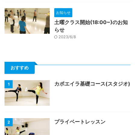
お知らせ
土曜クラス開始(18:00~)のお知
らせ
2023/6/8
おすすめ
カポエイラ基礎コース(スタジオ)
1
プライベートレッスン
2