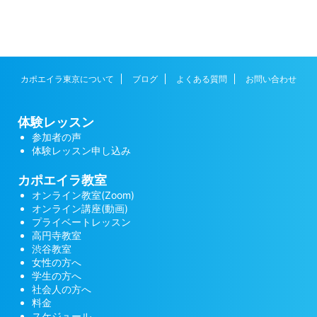
カポエイラ東京について
ブログ
よくある質問
お問い合わせ
体験レッスン
参加者の声
体験レッスン申し込み
カポエイラ教室
オンライン教室(Zoom)
オンライン講座(動画)
プライベートレッスン
高円寺教室
渋谷教室
女性の方へ
学生の方へ
社会人の方へ
料金
スケジュール