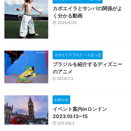
カポエイラとサンバの関係がよ
く分かる動画
2025/6/25
カポエイラブログ ハトぽっぽ
ブラジルを紹介するディズニー
のアニメ
2024/7/2
お知らせ
イベント案内inロンドン
2023.10.13~15
2023/8/3