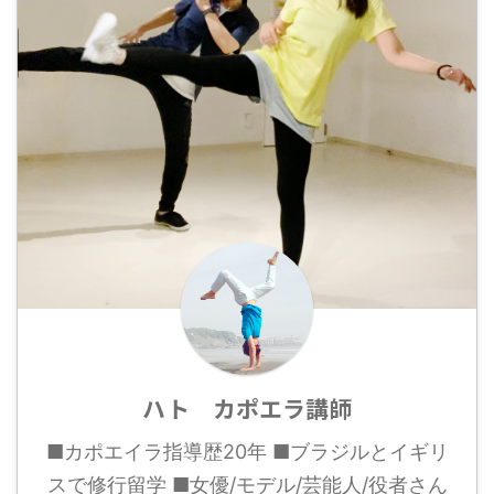
ハト カポエラ講師
■カポエイラ指導歴20年 ■ブラジルとイギリ
スで修行留学 ■女優/モデル/芸能人/役者さん