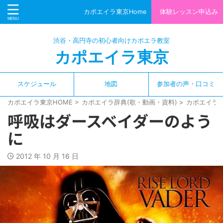
カポエイラ東京Home
体験レッスン申込み
渋谷・高円寺の初心者向けカポエラ教室
カポエイラ東京
スケジュール
地図
参加者の声・口コミ
カポエイラ東京HOME
>
カポエイラ辞典(歌・動画・資料)
>
カポエイラ
呼吸はダースベイダーのよう
に
2012 年 10 月 16 日