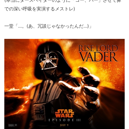
(本当にダースベイダーのように「コー、ハー」させて鼻
での深い呼吸を実演するメストレ)
一堂「…。(あ、冗談じゃなかったんだ…)」