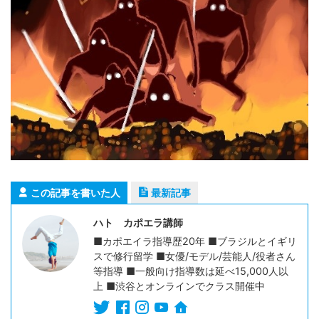
この記事を書いた人
最新記事
ハト カポエラ講師
■カポエイラ指導歴20年 ■ブラジルとイギリ
スで修行留学 ■女優/モデル/芸能人/役者さん
等指導 ■一般向け指導数は延べ15,000人以
上 ■渋谷とオンラインでクラス開催中