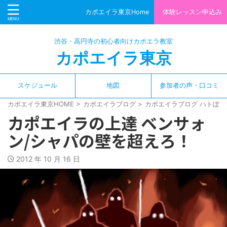
カポエイラ東京Home
体験レッスン申込み
渋谷・高円寺の初心者向けカポエラ教室
カポエイラ東京
スケジュール
地図
参加者の声・口コミ
カポエイラ東京HOME
>
カポエイラブログ
>
カポエイラブログ ハトぽっ
カポエイラの上達 ベンサォ
ン/シャパの壁を超えろ！
2012 年 10 月 16 日