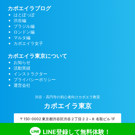
カポエイラブログ
はとぽっぽ
渋谷編
ブラジル編
ロンドン編
マルタ編
カポエイラ女子
カポエイラ東京について
お知らせ
活動実績
インストラクター
プライバシーポリシー
運営会社
渋谷・高円寺の初心者向けカポエラ教室
カポエイラ東京
〒150-0002 東京都渋谷区渋谷２丁目２２−８ 名取ビル 1F
LINE登録して無料体験！
© 2026 カポエイラ東京