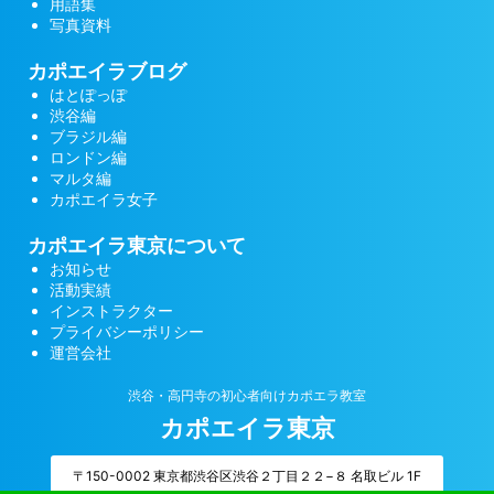
用語集
写真資料
カポエイラブログ
はとぽっぽ
渋谷編
ブラジル編
ロンドン編
マルタ編
カポエイラ女子
カポエイラ東京について
お知らせ
活動実績
インストラクター
プライバシーポリシー
運営会社
渋谷・高円寺の初心者向けカポエラ教室
カポエイラ東京
〒150-0002 東京都渋谷区渋谷２丁目２２−８ 名取ビル 1F