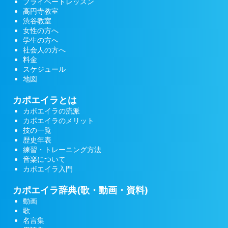
プライベートレッスン
高円寺教室
渋谷教室
女性の方へ
学生の方へ
社会人の方へ
料金
スケジュール
地図
カポエイラとは
カポエイラの流派
カポエイラのメリット
技の一覧
歴史年表
練習・トレーニング方法
音楽について
カポエイラ入門
カポエイラ辞典(歌・動画・資料)
動画
歌
名言集