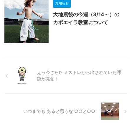
お知らせ
大地震後の今週（3/14～）の
カポエイラ教室について
えっ今さら!? メストレから出されていた課
題が発覚！
いつまでも あると思うな ○○と○○