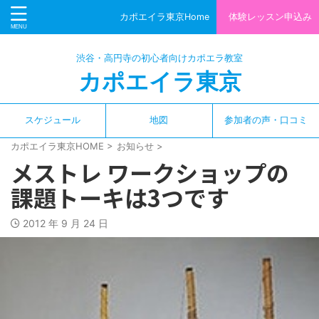
カポエイラ東京Home
体験レッスン申込み
渋谷・高円寺の初心者向けカポエラ教室
カポエイラ東京
スケジュール
地図
参加者の声・口コミ
カポエイラ東京HOME
>
お知らせ
>
メストレ ワークショップの
課題トーキは3つです
2012 年 9 月 24 日