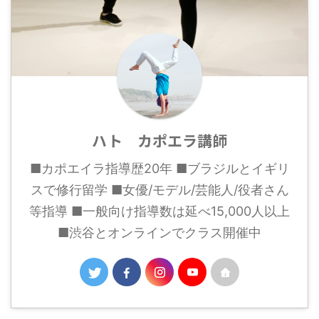
ハト カポエラ講師
■カポエイラ指導歴20年 ■ブラジルとイギリ
スで修行留学 ■女優/モデル/芸能人/役者さん
等指導 ■一般向け指導数は延べ15,000人以上
■渋谷とオンラインでクラス開催中