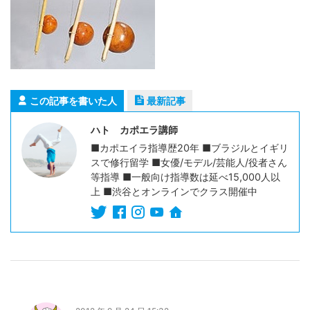
この記事を書いた人
最新記事
ハト カポエラ講師
■カポエイラ指導歴20年 ■ブラジルとイギリ
スで修行留学 ■女優/モデル/芸能人/役者さん
等指導 ■一般向け指導数は延べ15,000人以
上 ■渋谷とオンラインでクラス開催中