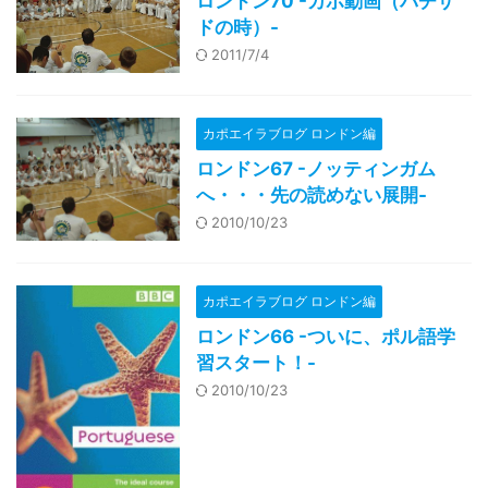
ロンドン70 -カポ動画（バチザ
ドの時）-
2011/7/4
カポエイラブログ ロンドン編
ロンドン67 -ノッティンガム
へ・・・先の読めない展開-
2010/10/23
カポエイラブログ ロンドン編
ロンドン66 -ついに、ポル語学
習スタート！-
2010/10/23