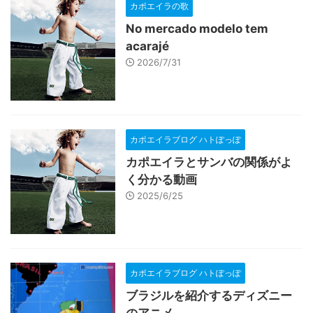
カポエイラの歌
No mercado modelo tem
acarajé
2026/7/31
カポエイラブログ ハトぽっぽ
カポエイラとサンバの関係がよ
く分かる動画
2025/6/25
カポエイラブログ ハトぽっぽ
ブラジルを紹介するディズニー