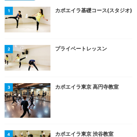
カポエイラ基礎コース(スタジオ)
1
プライベートレッスン
2
カポエイラ東京 高円寺教室
3
カポエイラ東京 渋谷教室
4