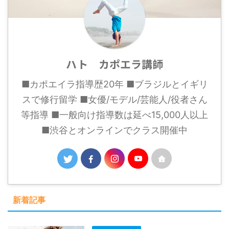
ハト カポエラ講師
■カポエイラ指導歴20年 ■ブラジルとイギリ
スで修行留学 ■女優/モデル/芸能人/役者さん
等指導 ■一般向け指導数は延べ15,000人以上
■渋谷とオンラインでクラス開催中
新着記事