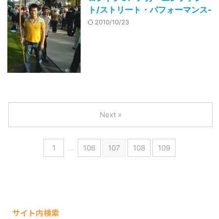
ト/ストリート・パフォーマンス-
2010/10/23
Next »
1
…
106
107
108
109
サイト内検索