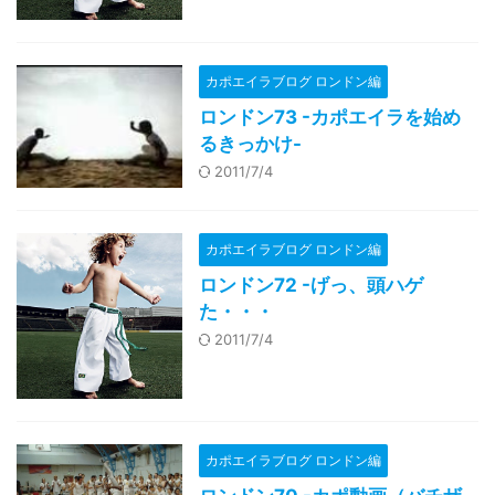
カポエイラブログ ロンドン編
ロンドン73 -カポエイラを始め
るきっかけ-
2011/7/4
カポエイラブログ ロンドン編
ロンドン72 -げっ、頭ハゲ
た・・・
2011/7/4
カポエイラブログ ロンドン編