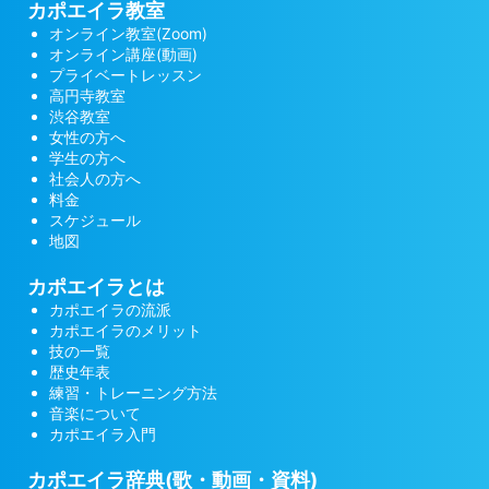
カポエイラ教室
オンライン教室(Zoom)
オンライン講座(動画)
プライベートレッスン
高円寺教室
渋谷教室
女性の方へ
学生の方へ
社会人の方へ
料金
スケジュール
地図
カポエイラとは
カポエイラの流派
カポエイラのメリット
技の一覧
歴史年表
練習・トレーニング方法
音楽について
カポエイラ入門
カポエイラ辞典(歌・動画・資料)