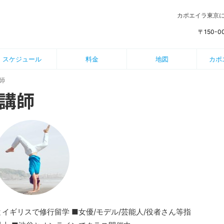
カポエイラ東京
〒150-
スケジュール
料金
地図
カポ
師
講師
とイギリスで修行留学 ■女優/モデル/芸能人/役者さん等指