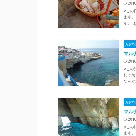
2010
※この
ます。
す。 
カポエ
マルタ
2010
※この
してお
なんか
カポエ
マル
2010
※この
ます。