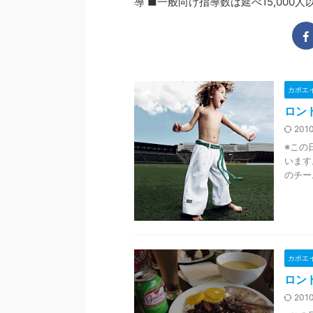
導 ■一般向け指導数は延べ15,000
カポエ
ロン
2010
※この
います。
のチー
カポエ
ロン
2010