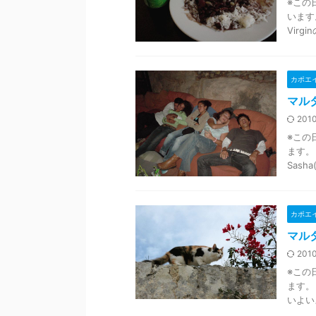
※この
います。 
Virg
カポエ
マルタ
2010
※この
ます。
Sash
カポエ
マルタ
2010
※この
ます。
いよい