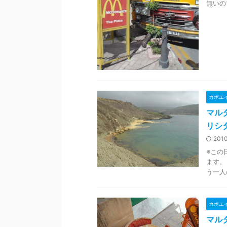
無いの
カポエ
マル
リシ
2010
※この
ます。
う一人
カポエ
マルタ