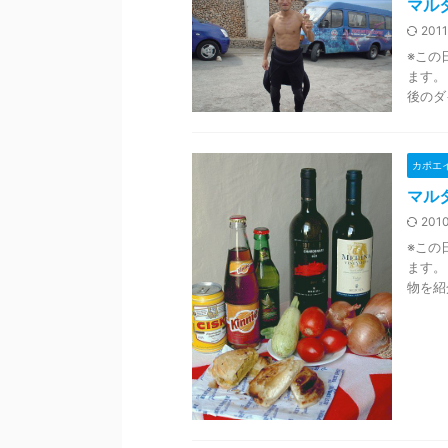
マル
2011
※この
ます。
後のダ
カポエ
マル
2010
※この
ます。
物を紹