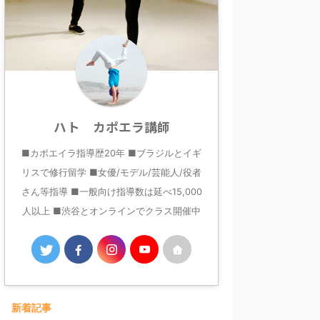
ハト カポエラ講師
■カポエイラ指導歴20年 ■ブラジルとイギ
リスで修行留学 ■女優/モデル/芸能人/役者
さん等指導 ■一般向け指導数は延べ15,000
人以上 ■渋谷とオンラインでクラス開催中
新着記事