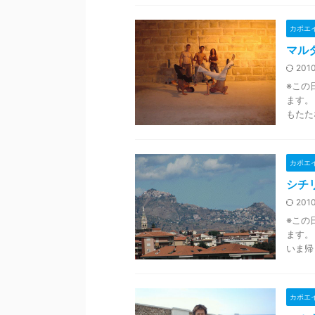
カポエ
マルタ
2010
※この
ます。
もたた
カポエ
シチ
2010
※この
ます。
いま帰
カポエ