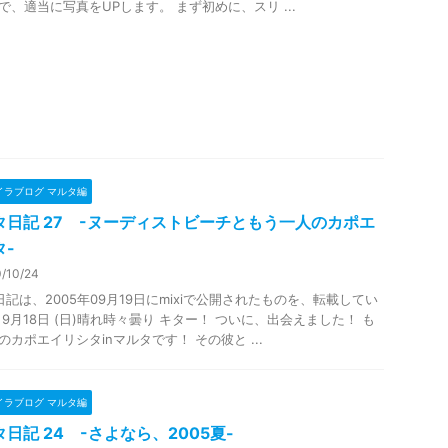
で、適当に写真をUPします。 まず初めに、スリ ...
イラブログ マルタ編
タ日記 27 -ヌーディストビーチともう一人のカポエ
タ-
/10/24
日記は、2005年09月19日にmixiで公開されたものを、転載してい
 9月18日 (日)晴れ時々曇り キター！ ついに、出会えました！ も
のカポエイリシタinマルタです！ その彼と ...
イラブログ マルタ編
日記 24 -さよなら、2005夏-