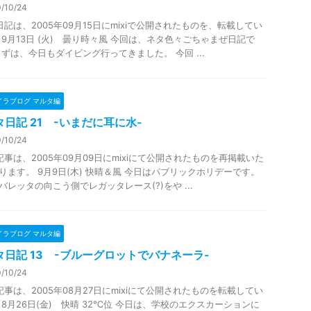
/10/24
日記は、2005年09月15日にmixiで公開されたものを、転載してい
 9月13日 (火) 曇り時々風 今回は、ネタ色々ごちゃまぜ日記で
まずは、今日もダイビング行ってきました。 今回 ...
イラブログ マルタ編
日記 21 -いまだに耳に水-
/10/24
記事は、2005年09月09日にmixiにて公開されたものを再掲載いた
ります。 9月9日(木) 快晴＆風 今日はパブリックホリデーです。
バレッタの向こう側でレガッタレース(?)をや ...
イラブログ マルタ編
タ日記 13 -ブルーグロットでバナネーラ-
/10/24
記事は、2005年08月27日にmixiにて公開されたものを転載してい
 8月26日(金) 快晴 32℃位 今日は、学校のエクスカーションに