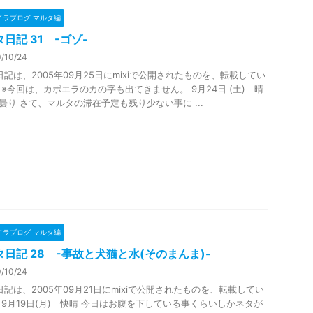
イラブログ マルタ編
日記 31 -ゴゾ-
/10/24
日記は、2005年09月25日にmixiで公開されたものを、転載してい
 ※今回は、カポエラのカの字も出てきません。 9月24日 (土) 晴
曇り さて、マルタの滞在予定も残り少ない事に ...
イラブログ マルタ編
タ日記 28 -事故と犬猫と水(そのまんま)-
/10/24
日記は、2005年09月21日にmixiで公開されたものを、転載してい
 9月19日(月) 快晴 今日はお腹を下している事くらいしかネタが