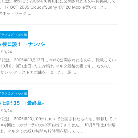
日記は、mixiにて2005年10月18日に公開されたものを再掲載して
17 OCT 2005 Cloudy/Sunny 17/12C Mobile買いました。
inのネットワーク ...
イラブログ マルタ編
後日談 1 -ナンパ-
/10/24
日記は、2005年10月12日にmixiで公開されたものを、転載してい
 10月8、9日(土日) たしか晴れ マルタ最後の夜です。 なので、
a(サシャ)とラストカポ練をしました。 最 ...
イラブログ マルタ編
日記 35 -最終章-
/10/24
日記は、2005年10月09日にmixiで公開されたものを、転載してい
 ※今回は、カポエラのカの字も出てきません。 10月8日(土) 快晴
よ、マルタでの残り時間も12時間を切ってし ...