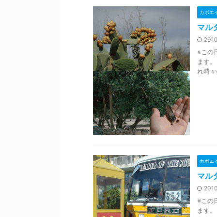
カポエ
マルタ
2010
※この
ます。
れ時々
カポエ
マル
2010
※この
ます。