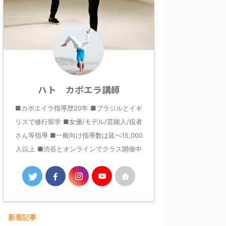
ハト カポエラ講師
■カポエイラ指導歴20年 ■ブラジルとイギ
リスで修行留学 ■女優/モデル/芸能人/役者
さん等指導 ■一般向け指導数は延べ15,000
人以上 ■渋谷とオンラインでクラス開催中
新着記事