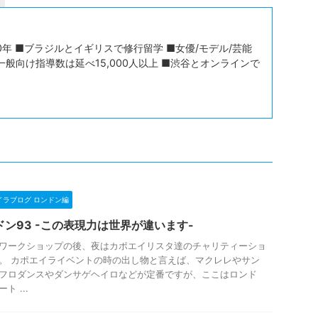
年 ■ブラジルとイギリスで修行留学 ■女優/モデル/芸能
一般向け指導数は延べ15,000人以上 ■渋谷とオンラインで
イラブログ ロンドン編
ドン93 -この表現力は世界が違います-
ワークショップの後、夜はカポエイリスタ達のチャリティーショ
。 カポエイライベントの時の出し物と言えば、マクレレやサン
フロダンスやダンサゲヘイロなどが定番ですが、ここはロンド
ト ...