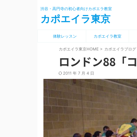
渋谷・高円寺の初心者向けカポエラ教室
カポエイラ東京
体験レッスン
カポエイラ教室
カポエイラ東京HOME
>
カポエイラブログ
ロンドン88「
2011 年 7 月 4 日