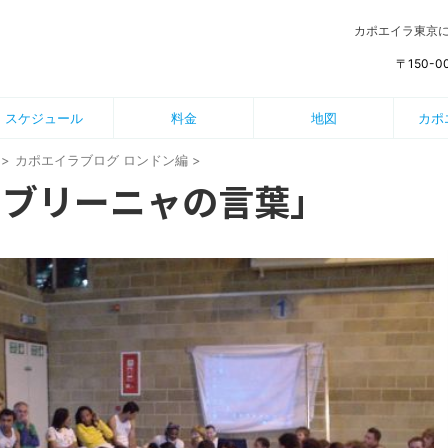
カポエイラ東京
〒150-
スケジュール
料金
地図
カポ
>
カポエイラブログ ロンドン編
>
コブリーニャの言葉」