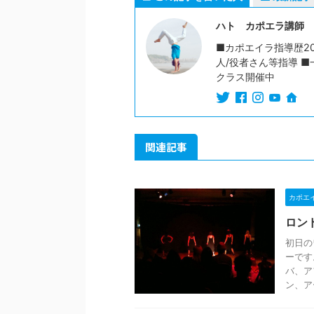
ハト カポエラ講師
■カポエイラ指導歴20
人/役者さん等指導 ■
クラス開催中
関連記事
カポエ
ロン
初日の
ーです
バ、ア
ン、アー