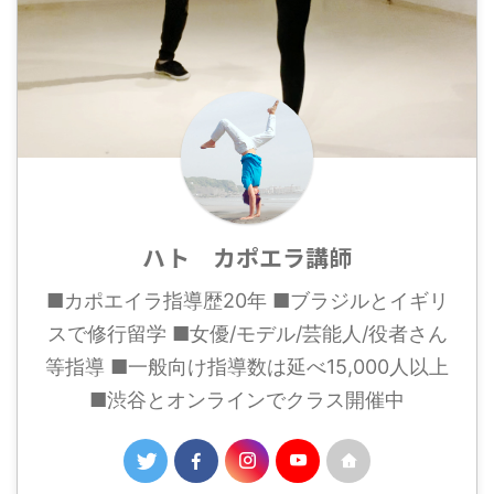
ハト カポエラ講師
■カポエイラ指導歴20年 ■ブラジルとイギリ
スで修行留学 ■女優/モデル/芸能人/役者さん
等指導 ■一般向け指導数は延べ15,000人以上
■渋谷とオンラインでクラス開催中