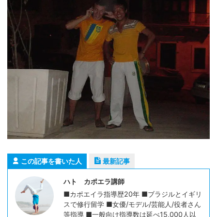
この記事を書いた人
最新記事
ハト カポエラ講師
■カポエイラ指導歴20年 ■ブラジルとイギリ
スで修行留学 ■女優/モデル/芸能人/役者さん
等指導 ■一般向け指導数は延べ15,000人以