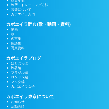
歴史年表
練習・トレーニング方法
音楽について
カポエイラ入門
カポエイラ辞典(歌・動画・資料)
動画
歌
名言集
用語集
写真資料
カポエイラブログ
はとぽっぽ
渋谷編
ブラジル編
ロンドン編
マルタ編
カポエイラ女子
カポエイラ東京について
お知らせ
活動実績