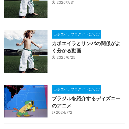
2026/7/31
カポエイラブログ ハトぽっぽ
カポエイラとサンバの関係がよ
く分かる動画
2025/6/25
カポエイラブログ ハトぽっぽ
ブラジルを紹介するディズニー
のアニメ
2024/7/2