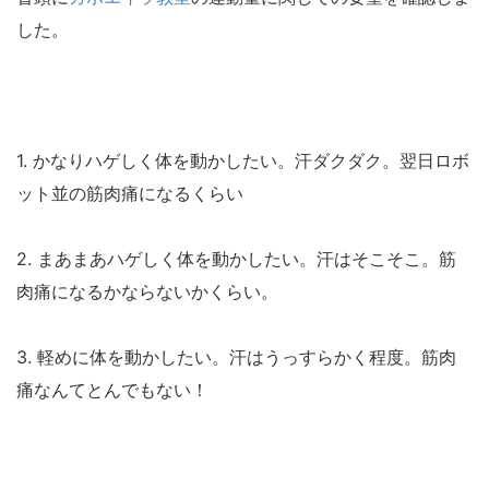
した。
1. かなりハゲしく体を動かしたい。汗ダクダク。翌日ロボ
ット並の筋肉痛になるくらい
2. まあまあハゲしく体を動かしたい。汗はそこそこ。筋
肉痛になるかならないかくらい。
3. 軽めに体を動かしたい。汗はうっすらかく程度。筋肉
痛なんてとんでもない！