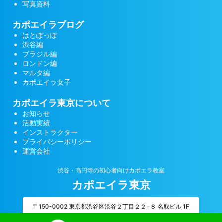
写真資料
カポエイラブログ
はとぽっぽ
渋谷編
ブラジル編
ロンドン編
マルタ編
カポエイラ女子
カポエイラ東京について
お知らせ
活動実績
インストラクター
プライバシーポリシー
運営会社
渋谷・高円寺の初心者向けカポエラ教室
カポエイラ東京
〒150-0002 東京都渋谷区渋谷２丁目２２−８ 名取ビル 1F