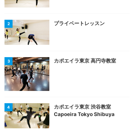
プライベートレッスン
2
カポエイラ東京 高円寺教室
3
カポエイラ東京 渋谷教室
4
Capoeira Tokyo Shibuya