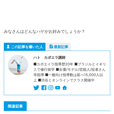
みなさんはどんなハゲがお好みでしょうか？
この記事を書いた人
最新記事
ハト カポエラ講師
■カポエイラ指導歴20年 ■ブラジルとイギリ
スで修行留学 ■女優/モデル/芸能人/役者さん
等指導 ■一般向け指導数は延べ15,000人以
上 ■渋谷とオンラインでクラス開催中
関連記事