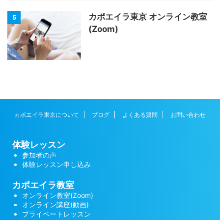
カポエイラ東京 オンライン教室
5
(Zoom)
カポエイラ東京について
ブログ
よくある質問
お問い合わせ
体験レッスン
参加者の声
体験レッスン申し込み
カポエイラ教室
オンライン教室(Zoom)
オンライン講座(動画)
プライベートレッスン