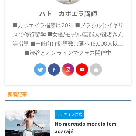
ハト カポエラ講師
■カポエイラ指導歴20年 ■ブラジルとイギリ
スで修行留学 ■女優/モデル/芸能人/役者さん
等指導 ■一般向け指導数は延べ15,000人以上
■渋谷とオンラインでクラス開催中
新着記事
カポエイラの歌
No mercado modelo tem
acarajé