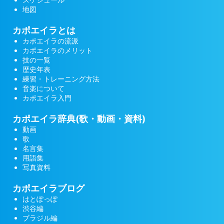
地図
カポエイラとは
カポエイラの流派
カポエイラのメリット
技の一覧
歴史年表
練習・トレーニング方法
音楽について
カポエイラ入門
カポエイラ辞典(歌・動画・資料)
動画
歌
名言集
用語集
写真資料
カポエイラブログ
はとぽっぽ
渋谷編
ブラジル編