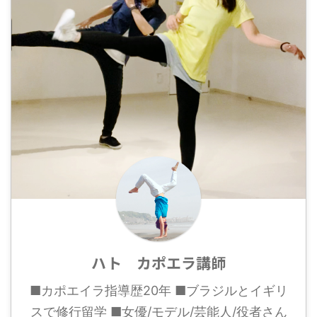
ハト カポエラ講師
■カポエイラ指導歴20年 ■ブラジルとイギリ
スで修行留学 ■女優/モデル/芸能人/役者さん