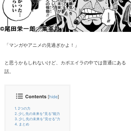
「マンガやアニメの見過ぎかよ！」
と思うかもしれないけど、カポエイラの中では普通にある
話。
Contents
[
hide
]
1.
2つの力
2.
少し先の未来を"見る"能力
3.
少し先の未来を"見せる"力
4.
まとめ