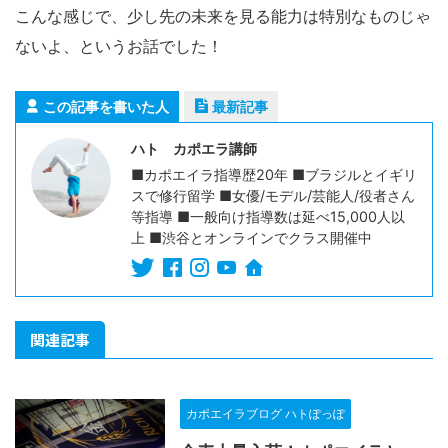
こんな感じで、少し先の未来を見る能力は特別なものじゃ
ないよ、というお話でした！
この記事を書いた人
最新記事
ハト カポエラ講師
■カポエイラ指導歴20年 ■ブラジルとイギリ
スで修行留学 ■女優/モデル/芸能人/役者さん
等指導 ■一般向け指導数は延べ15,000人以
上 ■渋谷とオンラインでクラス開催中
関連記事
カポエイラブログ ハトぽっぽ