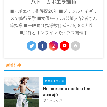
ハト カポエラ講師
■カポエイラ指導歴20年 ■ブラジルとイギリ
スで修行留学 ■女優/モデル/芸能人/役者さん
等指導 ■一般向け指導数は延べ15,000人以上
■渋谷とオンラインでクラス開催中
新着記事
カポエイラの歌
No mercado modelo tem
acarajé
2026/7/31