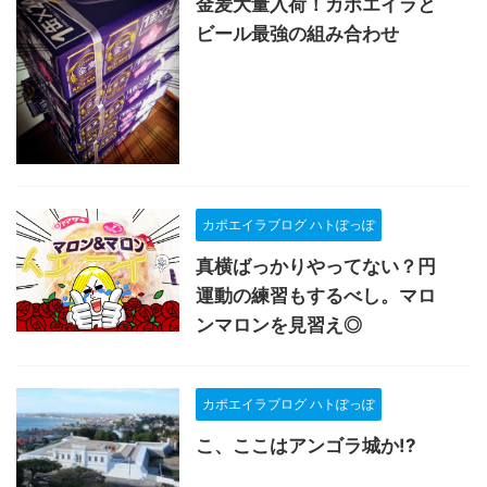
金麦大量入荷！カポエイラと
ビール最強の組み合わせ
カポエイラブログ ハトぽっぽ
真横ばっかりやってない？円
運動の練習もするべし。マロ
ンマロンを見習え◎
カポエイラブログ ハトぽっぽ
こ、ここはアンゴラ城か!?