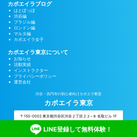
カポエイラブログ
はとぽっぽ
渋谷編
ブラジル編
ロンドン編
マルタ編
カポエイラ女子
カポエイラ東京について
お知らせ
活動実績
インストラクター
プライバシーポリシー
運営会社
渋谷・高円寺の初心者向けカポエラ教室
カポエイラ東京
〒150-0002 東京都渋谷区渋谷２丁目２２−８ 名取ビル 1F
LINE登録して無料体験！
© 2026 カポエイラ東京