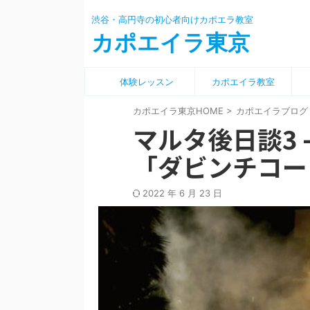
渋谷・高円寺の初心者向けカポエラ教室
カポエイラ東京
体験レッスン
カポエイラ教室
カポエイラ東京HOME
>
カポエイラブログ
マルタ後日談3
「ダビンチコー
2022 年 6 月 23 日