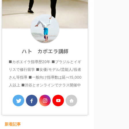
ハト カポエラ講師
■カポエイラ指導歴20年 ■ブラジルとイギ
リスで修行留学 ■女優/モデル/芸能人/役者
さん等指導 ■一般向け指導数は延べ15,000
人以上 ■渋谷とオンラインでクラス開催中
新着記事