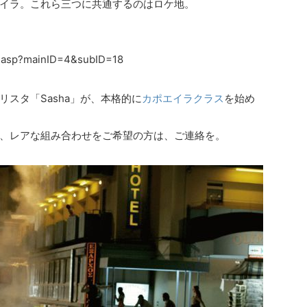
イラ。これら三つに共通するのはロケ地。
a.asp?mainID=4&subID=18
スタ「Sasha」が、本格的に
カポエイラクラス
を始め
、レアな組み合わせをご希望の方は、ご連絡を。