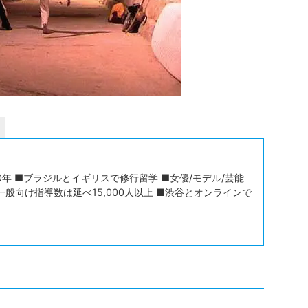
年 ■ブラジルとイギリスで修行留学 ■女優/モデル/芸能
一般向け指導数は延べ15,000人以上 ■渋谷とオンラインで