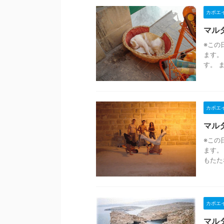
カポエ
マルタ
※この
ます。
す。 
カポエ
マルタ
※この
ます。
もたた
カポエ
マルタ