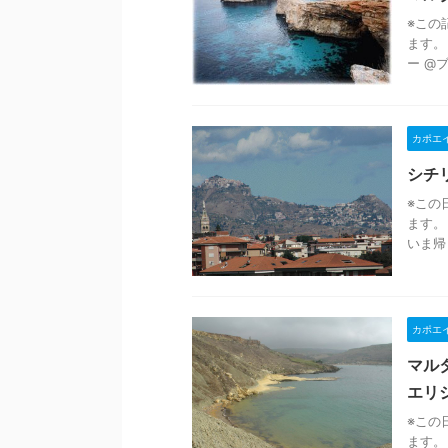
※この
ます。
ー @
カポエ
シチ
※この
ます。
いま帰
カポエ
マル
エリ
※この
ます。