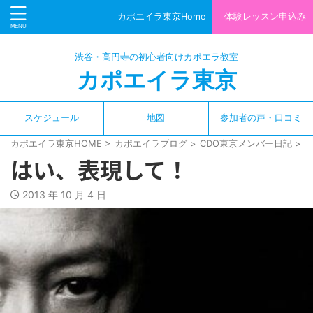
カポエイラ東京Home
体験レッスン申込み
渋谷・高円寺の初心者向けカポエラ教室
カポエイラ東京
スケジュール
地図
参加者の声・口コミ
カポエイラ東京HOME
>
カポエイラブログ
>
CDO東京メンバー日記
>
はい、表現して！
2013 年 10 月 4 日