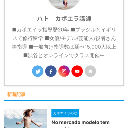
ハト カポエラ講師
■カポエイラ指導歴20年 ■ブラジルとイギリ
スで修行留学 ■女優/モデル/芸能人/役者さん
等指導 ■一般向け指導数は延べ15,000人以上
■渋谷とオンラインでクラス開催中
新着記事
カポエイラの歌
No mercado modelo tem