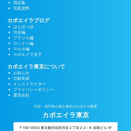
用語集
写真資料
カポエイラブログ
はとぽっぽ
渋谷編
ブラジル編
ロンドン編
マルタ編
カポエイラ女子
カポエイラ東京について
お知らせ
活動実績
インストラクター
プライバシーポリシー
運営会社
渋谷・高円寺の初心者向けカポエラ教室
カポエイラ東京
〒150-0002 東京都渋谷区渋谷２丁目２２−８ 名取ビル 1F