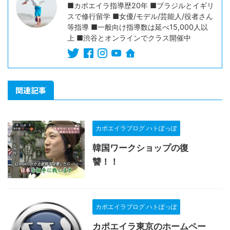
■カポエイラ指導歴20年 ■ブラジルとイギリ
スで修行留学 ■女優/モデル/芸能人/役者さん
等指導 ■一般向け指導数は延べ15,000人以
上 ■渋谷とオンラインでクラス開催中
関連記事
カポエイラブログ ハトぽっぽ
韓国ワークショップの復
讐！！
カポエイラブログ ハトぽっぽ
カポエイラ東京のホームペー