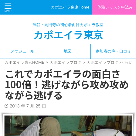
カポエイラ東京Home
体験レッスン申込み
渋谷・高円寺の初心者向けカポエラ教室
カポエイラ東京
スケジュール
地図
参加者の声・口コミ
カポエイラ東京HOME
>
カポエイラブログ
>
カポエイラブログ ハトぽっ
これでカポエイラの面白さ
100倍！逃げながら攻め攻め
ながら逃げる
2013 年 7 月 25 日