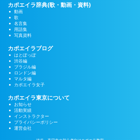
カポエイラ辞典(歌・動画・資料)
動画
歌
名言集
用語集
写真資料
カポエイラブログ
はとぽっぽ
渋谷編
ブラジル編
ロンドン編
マルタ編
カポエイラ女子
カポエイラ東京について
お知らせ
活動実績
インストラクター
プライバシーポリシー
運営会社