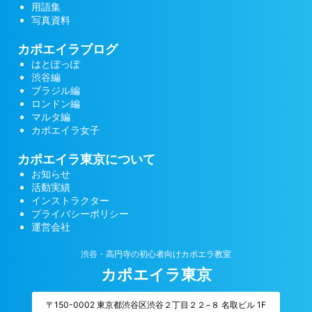
用語集
写真資料
カポエイラブログ
はとぽっぽ
渋谷編
ブラジル編
ロンドン編
マルタ編
カポエイラ女子
カポエイラ東京について
お知らせ
活動実績
インストラクター
プライバシーポリシー
運営会社
渋谷・高円寺の初心者向けカポエラ教室
カポエイラ東京
〒150-0002 東京都渋谷区渋谷２丁目２２−８ 名取ビル 1F