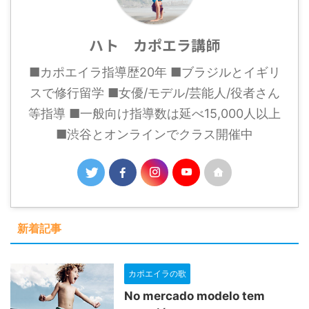
ハト カポエラ講師
■カポエイラ指導歴20年 ■ブラジルとイギリ
スで修行留学 ■女優/モデル/芸能人/役者さん
等指導 ■一般向け指導数は延べ15,000人以上
■渋谷とオンラインでクラス開催中
新着記事
カポエイラの歌
No mercado modelo tem