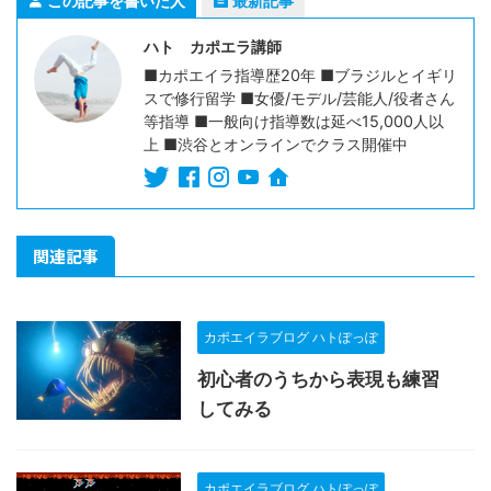
この記事を書いた人
最新記事
ハト カポエラ講師
■カポエイラ指導歴20年 ■ブラジルとイギリ
スで修行留学 ■女優/モデル/芸能人/役者さん
等指導 ■一般向け指導数は延べ15,000人以
上 ■渋谷とオンラインでクラス開催中
関連記事
カポエイラブログ ハトぽっぽ
初心者のうちから表現も練習
してみる
カポエイラブログ ハトぽっぽ