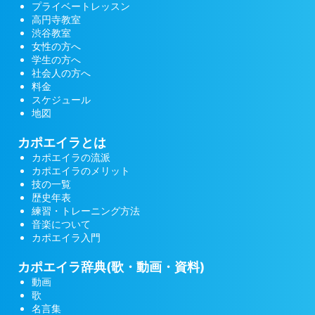
プライベートレッスン
高円寺教室
渋谷教室
女性の方へ
学生の方へ
社会人の方へ
料金
スケジュール
地図
カポエイラとは
カポエイラの流派
カポエイラのメリット
技の一覧
歴史年表
練習・トレーニング方法
音楽について
カポエイラ入門
カポエイラ辞典(歌・動画・資料)
動画
歌
名言集