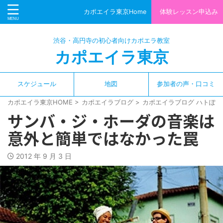
カポエイラ東京Home
体験レッスン申込み
渋谷・高円寺の初心者向けカポエラ教室
カポエイラ東京
スケジュール
地図
参加者の声・口コミ
カポエイラ東京HOME
>
カポエイラブログ
>
カポエイラブログ ハトぽっ
サンバ・ジ・ホーダの音楽は
意外と簡単ではなかった罠
2012 年 9 月 3 日