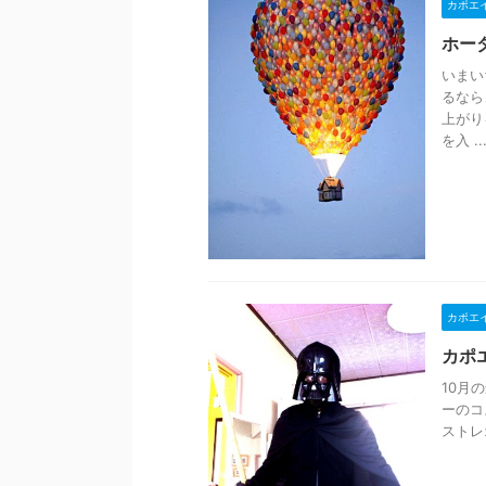
カポエ
ホー
いまい
るなら
上がり
を入 ..
カポエ
カポ
10月
ーの
ストレ