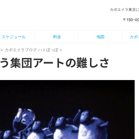
カポエイラ東京
〒150-
スケジュール
料金
地図
カポ
>
カポエイラブログ ハトぽっぽ
>
う集団アートの難しさ