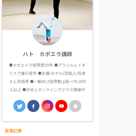
ハト カポエラ講師
■カポエイラ指導歴20年 ■ブラジルとイギ
リスで修行留学 ■女優/モデル/芸能人/役者
さん等指導 ■一般向け指導数は延べ15,000
人以上 ■渋谷とオンラインでクラス開催中
新着記事