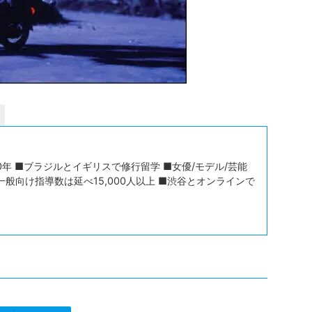
年 ■ブラジルとイギリスで修行留学 ■女優/モデル/芸能
一般向け指導数は延べ15,000人以上 ■渋谷とオンラインで