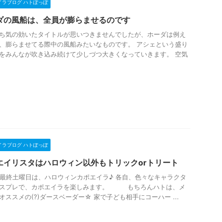
イラブログ ハトぽっぽ
ダの風船は、全員が膨らませるのです
ち気の効いたタイトルが思いつきませんでしたが、ホーダは例え
、膨らませてる際中の風船みたいなものです。 アシェという盛り
をみんなが吹き込み続けて少しづつ大きくなっていきます。 空気
.
イラブログ ハトぽっぽ
エイリスタはハロウィン以外もトリックorトリート
の最終土曜日は、ハロウィンカポエイラ♪ 各自、色々なキャラクタ
コスプレで、カポエイラを楽しみます。 もちろんハトは、メ
オススメの(?)ダースベーダー☆ 家で子ども相手にコーハー ...