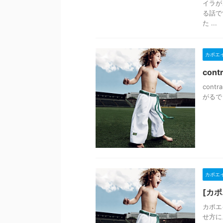
イラが
る話で
た ...
カポエ
cont
cont
がるで
カポエ
[カポ
カポエ
せ方に