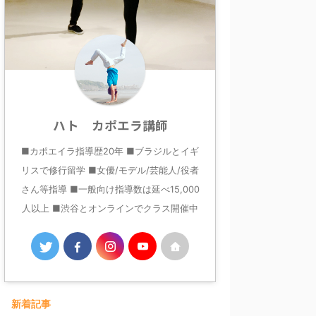
ハト カポエラ講師
■カポエイラ指導歴20年 ■ブラジルとイギ
リスで修行留学 ■女優/モデル/芸能人/役者
さん等指導 ■一般向け指導数は延べ15,000
人以上 ■渋谷とオンラインでクラス開催中
新着記事