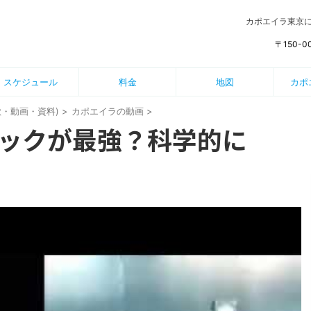
カポエイラ東京
〒150-
スケジュール
料金
地図
カポ
歌・動画・資料)
>
カポエイラの動画
>
ックが最強？科学的に