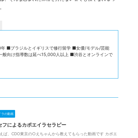
。
年 ■ブラジルとイギリスで修行留学 ■女優/モデル/芸能
一般向け指導数は延べ15,000人以上 ■渋谷とオンラインで
イラの動画
セフによるカポエイラセラピー
えば、CDO東京の○えちゃんから教えてもらった動画です カポエ