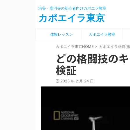
渋谷・高円寺の初心者向けカポエラ教室
カポエイラ東京
体験レッスン
カポエイラ教室
カポエイラ東京HOME
>
カポエイラ辞典(
どの格闘技のキ
検証
2023 年 2 月 24 日