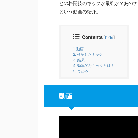
どの格闘技のキックが最強か？あのナ
という動画の紹介。
Contents
[
hide
]
1.
動画
2.
検証したキック
3.
結果
4.
効率的なキックとは？
5.
まとめ
動画