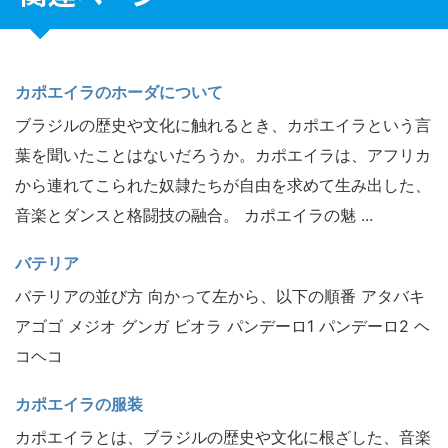
カポエイラのホーダについて
ブラジルの歴史や文化に触れるとき、カポエイラという言
葉を聞いたことはないだろうか。カポエイラは、アフリカ
から連れてこられた奴隷たちが自由を求めて生み出した、
音楽とダンスと格闘技の融合。 カポエイラの魅 ...
バテリア
バテリアの並び方 向かって左から、以下の順番 アタバキ
アゴゴ メジオ グンガ ビオラ パンデーロ1 パンデーロ2 ヘ
コヘコ
カポエイラの服装
カポエイラとは、ブラジルの歴史や文化に根ざした、音楽