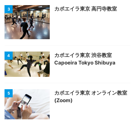
カポエイラ東京 高円寺教室
3
カポエイラ東京 渋谷教室
4
Capoeira Tokyo Shibuya
カポエイラ東京 オンライン教室
5
(Zoom)