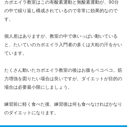
カポエイラ教室はこの有酸素運動と無酸素運動が、90分
の中で繰り返し構成されているので非常に効果的なので
す。
個人差はありますが、教室の中で体いっぱい動いている
と、たいていのカポエイラ入門者の多くは大粒の汗をかい
ています。
たくさん動いたカポエイラ教室の後はお腹もペコペコ。筋
力増強を図りたい場合は良いですが、ダイエットが目的の
場合は必要最小限にしましょう。
練習前に軽く食べた後、練習後は何も食べなければかなり
のダイエットになります。