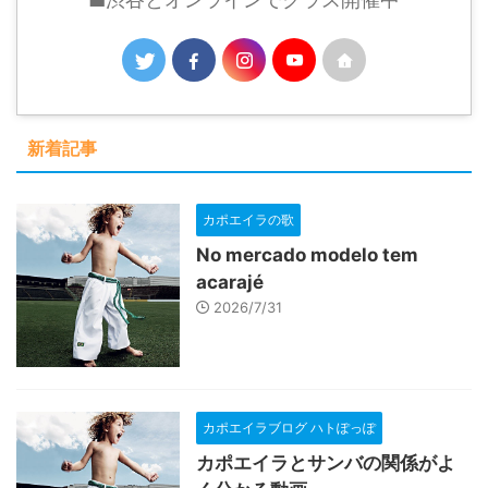
新着記事
カポエイラの歌
No mercado modelo tem
acarajé
2026/7/31
カポエイラブログ ハトぽっぽ
カポエイラとサンバの関係がよ