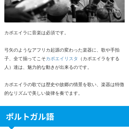
カポエイラに音楽は必須です。
弓矢のようなアフリカ起源の変わった楽器に、歌や手拍
子、全て揃ってこそ
カポエイリスタ
（カポエイラをする
人）達は、魅力的な動きが出来るのです。
カポエイラの歌では歴史や故郷の情景を歌い、楽器は特徴
的なリズムで美しい旋律を奏でます。
ポルトガル語