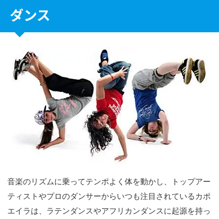
ダンス
音楽のリズムに乗ってテンポよく体を動かし、トップアー
ティストやプロのダンサーからいつも注目されているカポ
エイラは、ラテンダンスやアフリカンダンスに起源を持っ