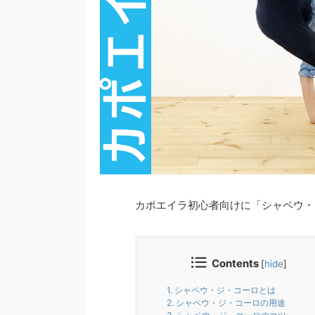
カポエイラ初心者向けに「シャペウ・
Contents
[
hide
]
1.
シャペウ・ジ・コーロとは
2.
シャペウ・ジ・コーロの用途