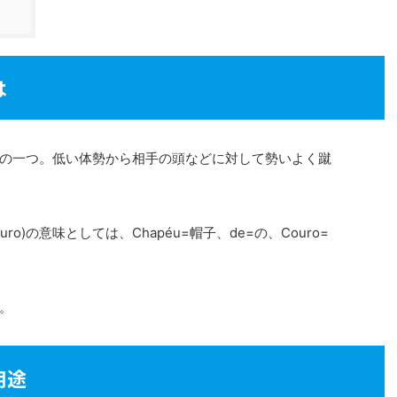
は
の一つ。低い体勢から相手の頭などに対して勢いよく蹴
ouro)の意味としては、Chapéu=帽子、de=の、Couro=
。
用途