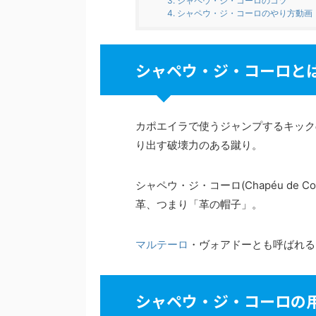
3.
シャペウ・ジ・コーロのコツ
4.
シャペウ・ジ・コーロのやり方動画
シャペウ・ジ・コーロと
カポエイラで使うジャンプするキック
り出す破壊力のある蹴り。
シャペウ・ジ・コーロ(Chapéu de C
革、つまり「革の帽子」。
マルテーロ
・ヴォアドーとも呼ばれる
シャペウ・ジ・コーロの