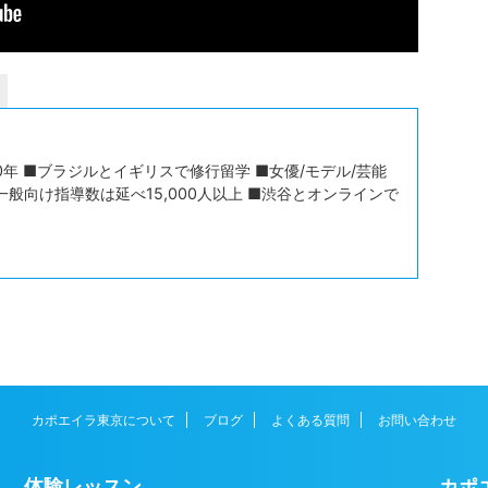
年 ■ブラジルとイギリスで修行留学 ■女優/モデル/芸能
一般向け指導数は延べ15,000人以上 ■渋谷とオンラインで
カポエイラ東京について
ブログ
よくある質問
お問い合わせ
体験レッスン
カポ