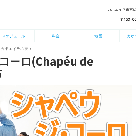
カポエイラ東京
〒150-
スケジュール
料金
地図
カポ
カポエイラの技
>
ロ(Chapéu de
方