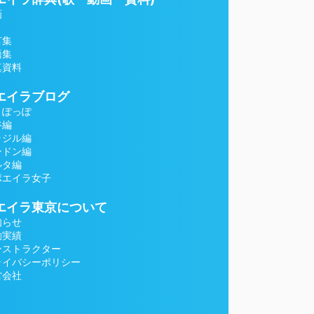
画
言集
語集
真資料
エイラブログ
とぽっぽ
谷編
ラジル編
ンドン編
ルタ編
ポエイラ女子
エイラ東京について
知らせ
動実績
ンストラクター
ライバシーポリシー
営会社