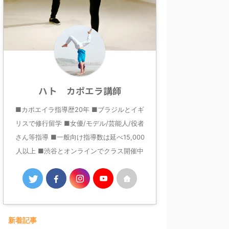
ハト カポエラ講師
■カポエイラ指導歴20年 ■ブラジルとイギ
リスで修行留学 ■女優/モデル/芸能人/役者
さん等指導 ■一般向け指導数は延べ15,000
人以上 ■渋谷とオンラインでクラス開催中
新着記事