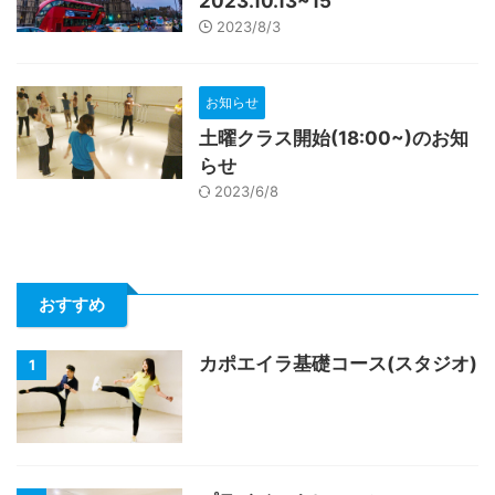
2023.10.13~15
2023/8/3
お知らせ
土曜クラス開始(18:00~)のお知
らせ
2023/6/8
おすすめ
カポエイラ基礎コース(スタジオ)
1