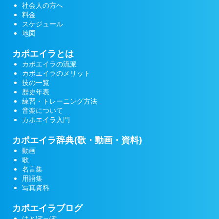
社会人の方へ
料金
スケジュール
地図
カポエイラとは
カポエイラの流派
カポエイラのメリット
技の一覧
歴史年表
練習・トレーニング方法
音楽について
カポエイラ入門
カポエイラ辞典(歌・動画・資料)
動画
歌
名言集
用語集
写真資料
カポエイラブログ
はとぽっぽ