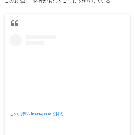
この女性は、体幹がものすごくしっかりしている！
この投稿をInstagramで見る