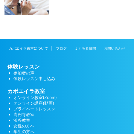
カポエイラ東京について
ブログ
よくある質問
お問い合わせ
体験レッスン
参加者の声
体験レッスン申し込み
カポエイラ教室
オンライン教室(Zoom)
オンライン講座(動画)
プライベートレッスン
高円寺教室
渋谷教室
女性の方へ
学生の方へ