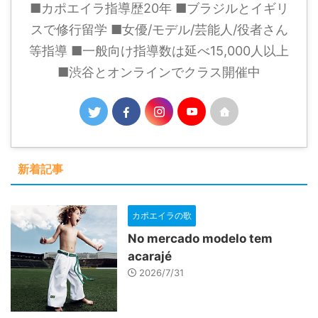
■カポエイラ指導歴20年 ■ブラジルとイギリ
スで修行留学 ■女優/モデル/芸能人/役者さん
等指導 ■一般向け指導数は延べ15,000人以上
■渋谷とオンラインでクラス開催中
新着記事
カポエイラの歌
No mercado modelo tem
acarajé
2026/7/31