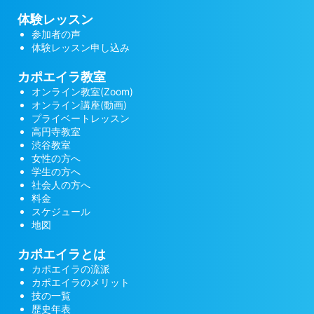
体験レッスン
参加者の声
体験レッスン申し込み
カポエイラ教室
オンライン教室(Zoom)
オンライン講座(動画)
プライベートレッスン
高円寺教室
渋谷教室
女性の方へ
学生の方へ
社会人の方へ
料金
スケジュール
地図
カポエイラとは
カポエイラの流派
カポエイラのメリット
技の一覧
歴史年表