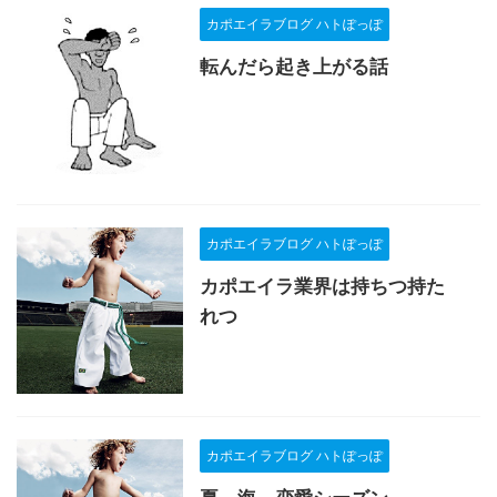
カポエイラブログ ハトぽっぽ
転んだら起き上がる話
カポエイラブログ ハトぽっぽ
カポエイラ業界は持ちつ持た
れつ
カポエイラブログ ハトぽっぽ