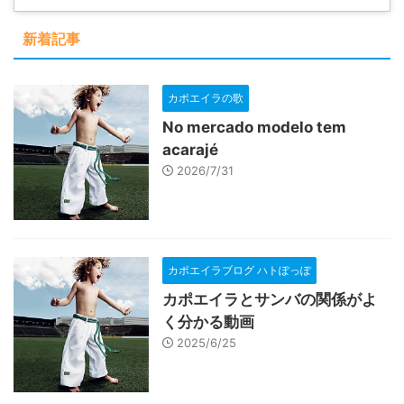
新着記事
カポエイラの歌
No mercado modelo tem
acarajé
2026/7/31
カポエイラブログ ハトぽっぽ
カポエイラとサンバの関係がよ
く分かる動画
2025/6/25