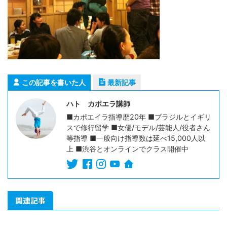
この記事を書いた人
最新記事
ハト カポエラ講師
■カポエイラ指導歴20年 ■ブラジルとイギリ
スで修行留学 ■女優/モデル/芸能人/役者さん
等指導 ■一般向け指導数は延べ15,000人以
上 ■渋谷とオンラインでクラス開催中
関連記事