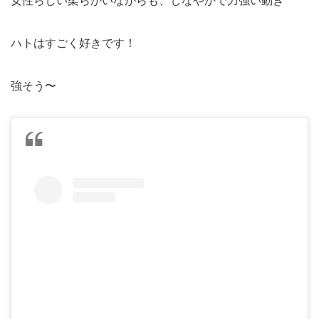
女性らしい柔らかいながらも、しなやかで力強い動き
ハトはすごく好きです！
強そう〜