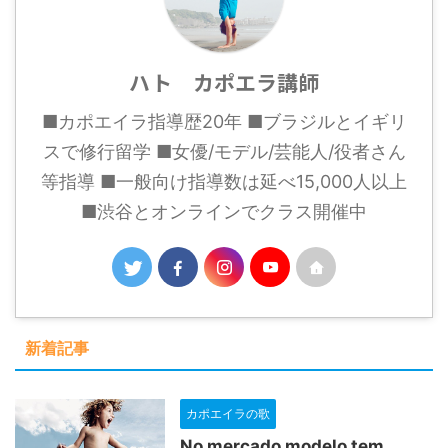
ハト カポエラ講師
■カポエイラ指導歴20年 ■ブラジルとイギリ
スで修行留学 ■女優/モデル/芸能人/役者さん
等指導 ■一般向け指導数は延べ15,000人以上
■渋谷とオンラインでクラス開催中
新着記事
カポエイラの歌
No mercado modelo tem