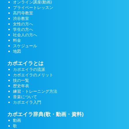
オンライン講座(動画)
プライベートレッスン
高円寺教室
渋谷教室
女性の方へ
学生の方へ
社会人の方へ
料金
スケジュール
地図
カポエイラとは
カポエイラの流派
カポエイラのメリット
技の一覧
歴史年表
練習・トレーニング方法
音楽について
カポエイラ入門
カポエイラ辞典(歌・動画・資料)
動画
歌