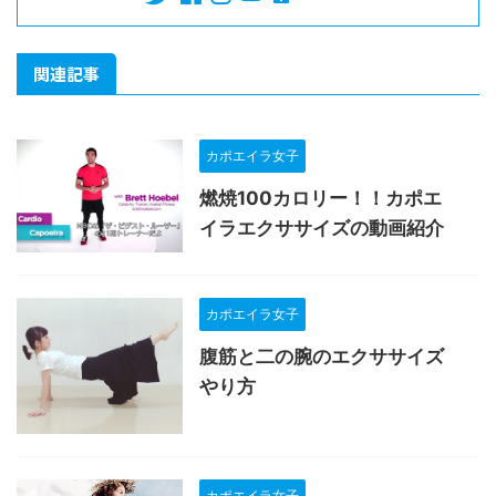
関連記事
カポエイラ女子
燃焼100カロリー！！カポエ
イラエクササイズの動画紹介
カポエイラ女子
腹筋と二の腕のエクササイズ
やり方
カポエイラ女子