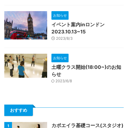
お知らせ
イベント案内inロンドン
2023.10.13~15
2023/8/3
お知らせ
土曜クラス開始(18:00~)のお知
らせ
2023/6/8
おすすめ
カポエイラ基礎コース(スタジオ)
1