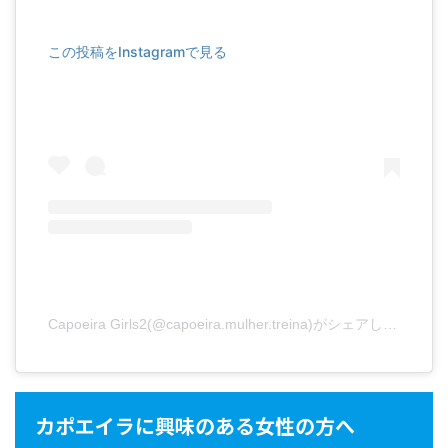
この投稿をInstagramで見る
Capoeira Girls2(@capoeira.mulher.treina)がシェアした投稿
カポエイラに興味のある女性の方へ