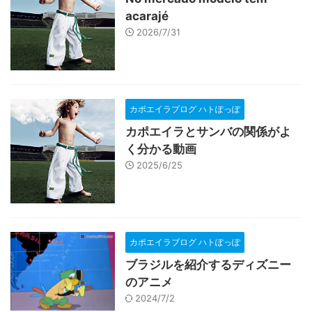
acarajé
2026/7/31
カポエイラブログ ハトぽっぽ
カポエイラとサンバの関係がよ
く分かる動画
2025/6/25
カポエイラブログ ハトぽっぽ
ブラジルを紹介するディズニー
のアニメ
2024/7/2