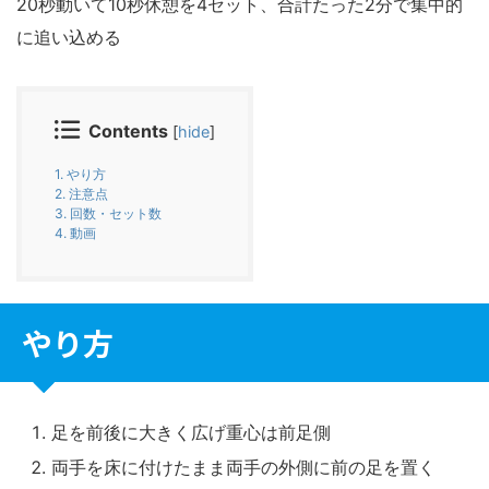
20秒動いて10秒休憩を4セット、合計たった2分で集中的
に追い込める
Contents
[
hide
]
1.
やり方
2.
注意点
3.
回数・セット数
4.
動画
やり方
足を前後に大きく広げ重心は前足側
両手を床に付けたまま両手の外側に前の足を置く