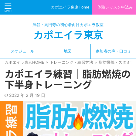
カポエイラ東京Home
体験レッスン申込み
渋谷・高円寺の初心者向けカポエラ教室
カポエイラ東京
スケジュール
地図
参加者の声・口コミ
カポエイラ東京HOME
>
トレーニング・練習方法
>
脂肪燃焼・スタミナ
カポエイラ練習｜脂肪燃焼の
下半身トレーニング
2022 年 2 月 19 日