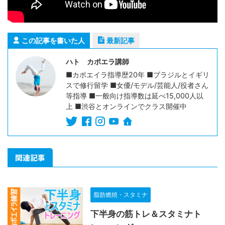
この記事を書いた人
最新記事
ハト カポエラ講師
■カポエイラ指導歴20年 ■ブラジルとイギリ
スで修行留学 ■女優/モデル/芸能人/役者さん
等指導 ■一般向け指導数は延べ15,000人以
上 ■渋谷とオンラインでクラス開催中
関連記事
脂肪燃焼・スタミナ
下半身の筋トレ＆スタミナト