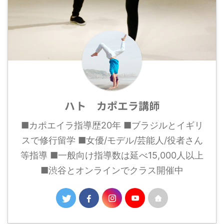
ハト カポエラ講師
■カポエイラ指導歴20年 ■ブラジルとイギリ
スで修行留学 ■女優/モデル/芸能人/役者さん
等指導 ■一般向け指導数は延べ15,000人以上
■渋谷とオンラインでクラス開催中