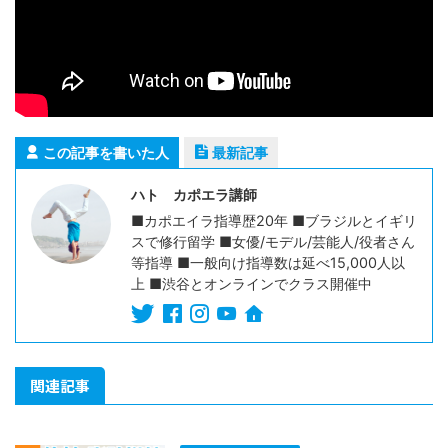
この記事を書いた人
最新記事
ハト カポエラ講師
■カポエイラ指導歴20年 ■ブラジルとイギリ
スで修行留学 ■女優/モデル/芸能人/役者さん
等指導 ■一般向け指導数は延べ15,000人以
上 ■渋谷とオンラインでクラス開催中
関連記事