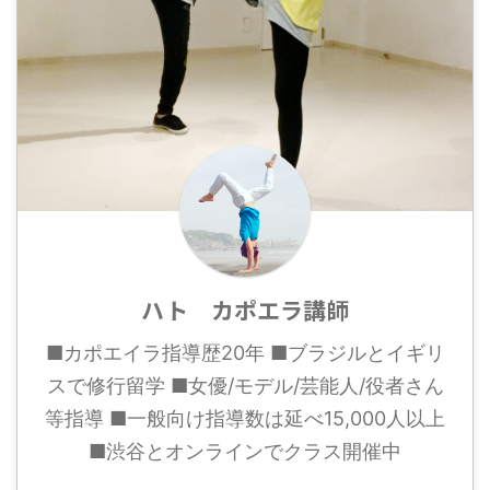
ハト カポエラ講師
■カポエイラ指導歴20年 ■ブラジルとイギリ
スで修行留学 ■女優/モデル/芸能人/役者さん
等指導 ■一般向け指導数は延べ15,000人以上
■渋谷とオンラインでクラス開催中