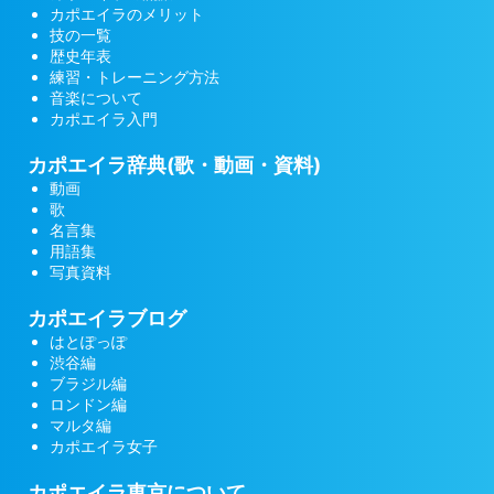
カポエイラのメリット
技の一覧
歴史年表
練習・トレーニング方法
音楽について
カポエイラ入門
カポエイラ辞典(歌・動画・資料)
動画
歌
名言集
用語集
写真資料
カポエイラブログ
はとぽっぽ
渋谷編
ブラジル編
ロンドン編
マルタ編
カポエイラ女子
カポエイラ東京について