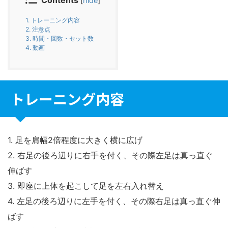
[
hide
]
1.
トレーニング内容
2.
注意点
3.
時間・回数・セット数
4.
動画
トレーニング内容
1. 足を肩幅2倍程度に大きく横に広げ
2. 右足の後ろ辺りに右手を付く、その際左足は真っ直ぐ
伸ばす
3. 即座に上体を起こして足を左右入れ替え
4. 左足の後ろ辺りに左手を付く、その際右足は真っ直ぐ伸
ばす